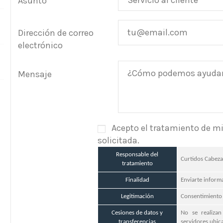
Asunto
Dirección de correo
electrónico
Mensaje
Acepto el tratamiento de mis
solicitada.
Responsable del
Curtidos Cabezas
tratamiento
Finalidad
Enviarte inform
Legitimación
Consentimiento
Cesiones de datos y
No se realizan
transferencias
servidores ubic