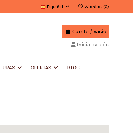
Español
Wishlist (
0
)
Carrito
/
Vacío
Iniciar sesión
ITURAS
OFERTAS
BLOG