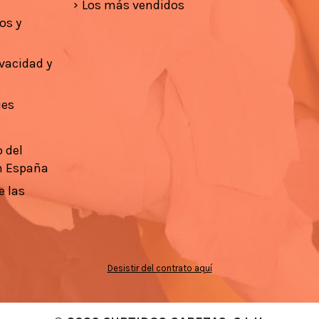
Los más vendidos
os y
ivacidad y
ies
 del
n España
e las
Desistir del contrato aquí