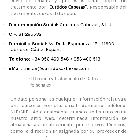
envío de emails, y que éstos serán objeto de
tratamiento por “
, Responsable del
Curtidos Cabezas”
tratamiento, cuyos datos son:
Denominación Social
: Curtidos Cabezas, S.L.U.
·
CIF
: B11295532
·
Domicilio Social
: Av. De la Esperanza, 15 - 11600,
·
Ubrique, Cádiz, España
Teléfono
: +34 956 460 548 / 956 460 513
·
eMail
: tienda@curtidoscabezas.com
·
Obtención y Tratamiento de Datos
Personales
Un dato personal es cualquier información relativa a
una persona: nombre, email, domicilio, teléfono,
NIF/NIE... Adicionalmente, cuando un Usuario visita
nuestro sitio web, determinada información se
almacena automáticamente por motivos técnicos,
como la dirección IP asignada por su proveedor de