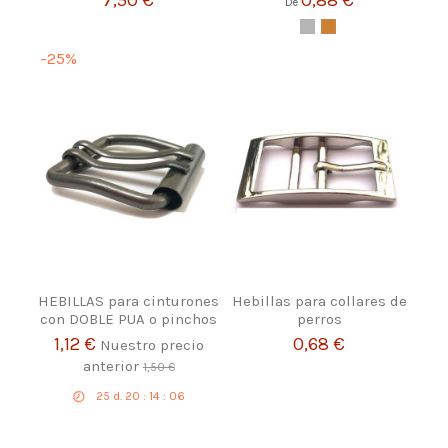
7,50 €
0,88 €
De
-25%
HEBILLAS para cinturones
Hebillas para collares de
con DOBLE PUA o pinchos
perros
1,12 €
0,68 €
Nuestro precio
anterior
1,50 €
25
d.
20
:
14
:
05