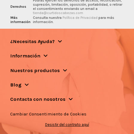
Podrás ejercer los derechos de acceso, rectificación,
supresión, limitación, oposición, portabilidad, o retirar
Derechos
el consentimiento enviando un email a
tienda@curtidoscabezas.com
Más
Consulta nuestra
Política de Privacidad
para más
información
información.
¿Necesitas Ayuda?
Información
Nuestros productos
Blog
Contacta con nosotros
Cambiar Consentimiento de Cookies
Desistir del contrato aquí