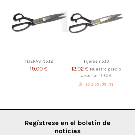
TIJERAS Nº.12
Tijeras nº.10
19,00 €
12,02 €
Nuestro precio
anterior
18,50 €
23
d.
00
:
39
:
39
Regístrese en el boletín de
noticias