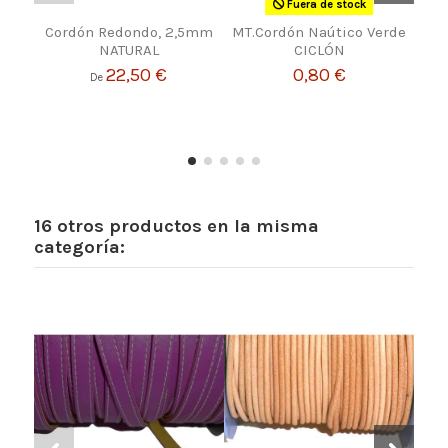
Fuera de stock
Cordón Redondo, 2,5mm
MT.Cordón Naútico Verde
Br
NATURAL
CICLÓN
22,50 €
0,80 €
De
16 otros productos en la misma
categoría: