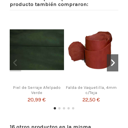
producto también compraron:
Piel de Serraje Afelpado
Falda de Vaquetilla, 4mm
Heb
Verde
c/Teja
20,99 €
22,50 €
16 otros productos en la misma