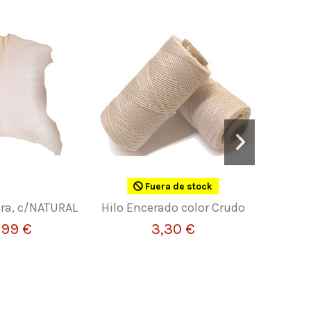
Fuera de stock
bra, c/NATURAL
Hilo Encerado color Crudo
Hebillas 
,99 €
3,30 €