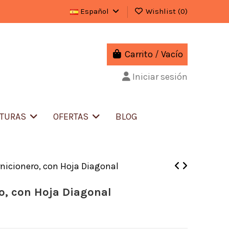
Español
Wishlist (
0
)
Carrito
/
Vacío
Iniciar sesión
ITURAS
OFERTAS
BLOG
nicionero, con Hoja Diagonal
o, con Hoja Diagonal