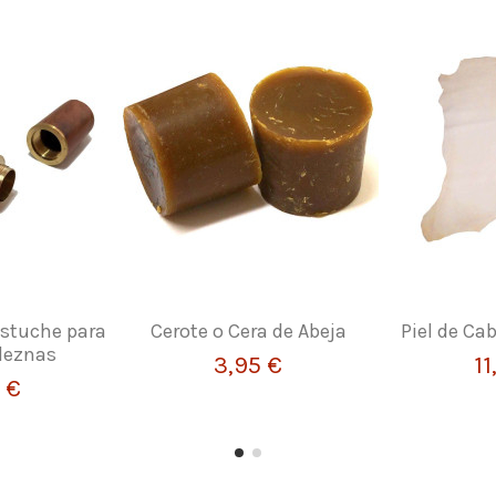
Estuche para
Cerote o Cera de Abeja
Piel de Ca
 leznas
3,95 €
11
 €