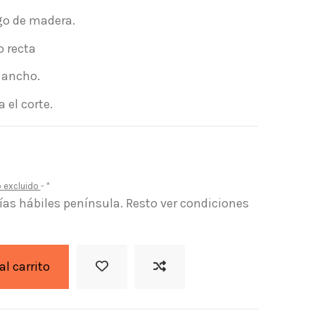
go de madera.
o recta
 ancho.
 el corte.
o excluido
*
días hábiles península. Resto ver condiciones
al carrito