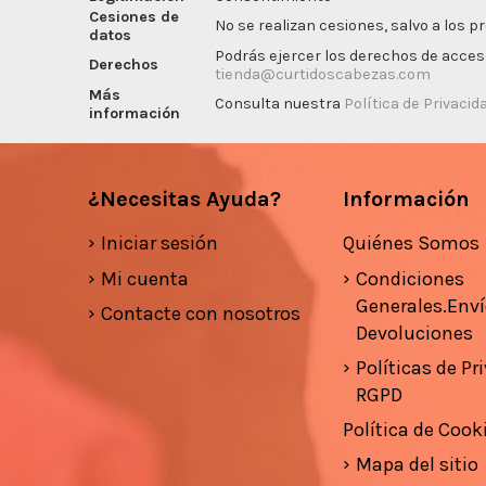
Cesiones de
No se realizan cesiones, salvo a los p
datos
Podrás ejercer los derechos de acceso,
Derechos
tienda@curtidoscabezas.com
Más
Consulta nuestra
Política de Privacid
información
¿Necesitas Ayuda?
Información
Iniciar sesión
Quiénes Somos
Mi cuenta
Condiciones
Generales.Enví
Contacte con nosotros
Devoluciones
Políticas de Pr
RGPD
Política de Cook
Mapa del sitio