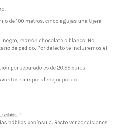
no.
ilo de 100 metros, cinco agujas una tijera
re: negro, marrón chocolate o blanco. No
rio de pedido. Por defecto te incluiremos el
ción por separado es de 20,55 euros
voritos siempre al mejor precio
o excluido
*
días hábiles península. Resto ver condiciones