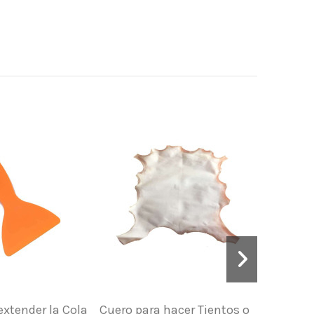
extender la Cola
Cuero para hacer Tientos o
Kit.He