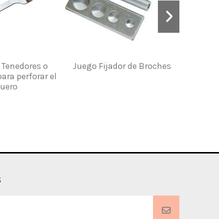
 Tenedores o
Juego Fijador de Broches
Kit pa
ara perforar el
Máquin
uero
s