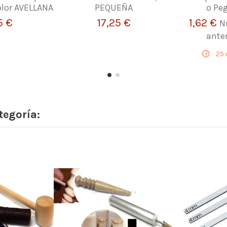
lor AVELLANA
PEQUEÑA
o Pe
5 €
17,25 €
1,62 €
N
ante
25
tegoría: