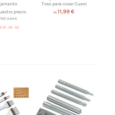
gamento
Tiras para coser Cuero
Aplicar T
11,99 €
uestro precio
De
rior
2,50 €
d.
01
:
32
:
51