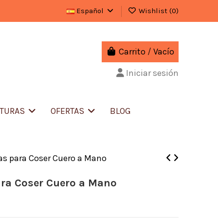
Español
Wishlist (
0
)
Carrito
/
Vacío
Iniciar sesión
ITURAS
OFERTAS
BLOG
as para Coser Cuero a Mano
ara Coser Cuero a Mano