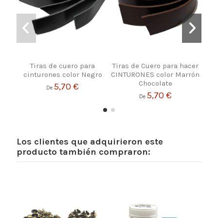
Tiras de cuero para
Tiras de Cuero para hacer
Tir
cinturones color Negro
CINTURONES color Marrón
par
Chocolate
5,70 €
De
5,70 €
De
Los clientes que adquirieron este
producto también compraron: