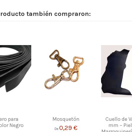
 producto también compraron:
ero para
Mosquetón
Cuello de V
olor Negro
mm – Piel
0,29 €
De
Marroquinería