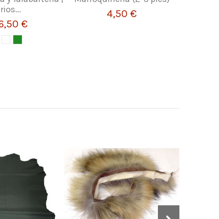
rios...
4,50 €
6,50 €