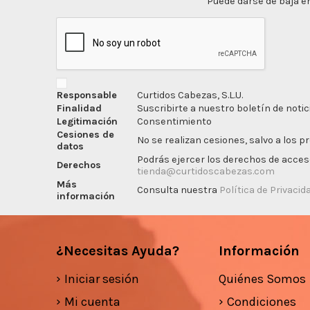
Puede darse de baja en
Responsable
Curtidos Cabezas, S.L.U.
Finalidad
Suscribirte a nuestro boletín de notic
Legitimación
Consentimiento
Cesiones de
No se realizan cesiones, salvo a los p
datos
Podrás ejercer los derechos de acceso,
Derechos
tienda@curtidoscabezas.com
Más
Consulta nuestra
Política de Privacid
información
¿Necesitas Ayuda?
Información
Iniciar sesión
Quiénes Somos
Mi cuenta
Condiciones