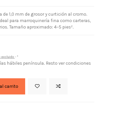
na de 1,0 mm de grosor y curtición al cromo.
ideal para marroquinería fina como carteras,
rios. Tamaño aproximado: 4–5 pies².
o excluido
*
días hábiles península. Resto ver condiciones
al carrito