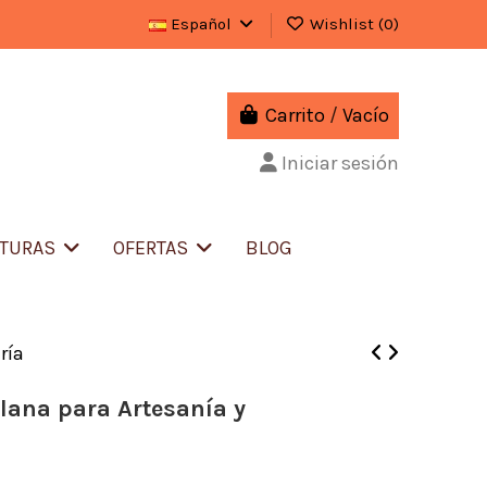
Español
Wishlist (
0
)
Carrito
/
Vacío
Iniciar sesión
ITURAS
OFERTAS
BLOG
ría
lana para Artesanía y