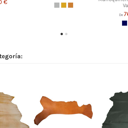
0 €
Va
7
De
tegoría: