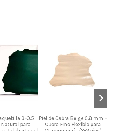
aquetilla 3–3,5
Piel de Cabra Beige 0,8 mm –
Piel de C
 Natural para
Cuero Fino Flexible para
 y Talabartería |
Marroquinería (2-3 pies)