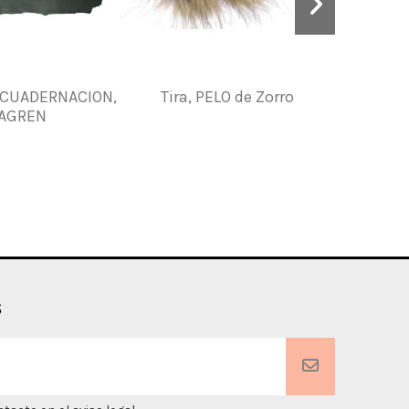
NCUADERNACION,
Tira, PELO de Zorro
Aceite pa
AGREN
s