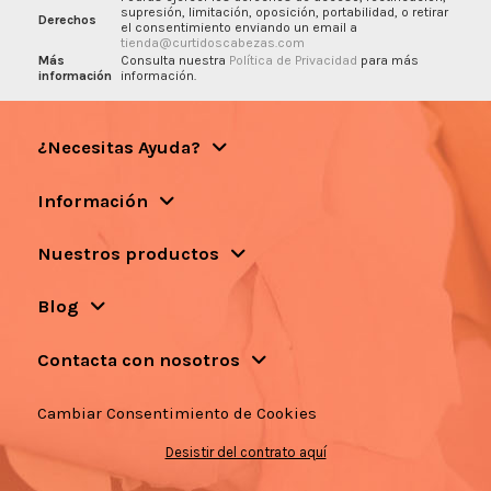
supresión, limitación, oposición, portabilidad, o retirar
Derechos
el consentimiento enviando un email a
tienda@curtidoscabezas.com
Más
Consulta nuestra
Política de Privacidad
para más
información
información.
¿Necesitas Ayuda?
Información
Nuestros productos
Blog
Contacta con nosotros
Cambiar Consentimiento de Cookies
Desistir del contrato aquí