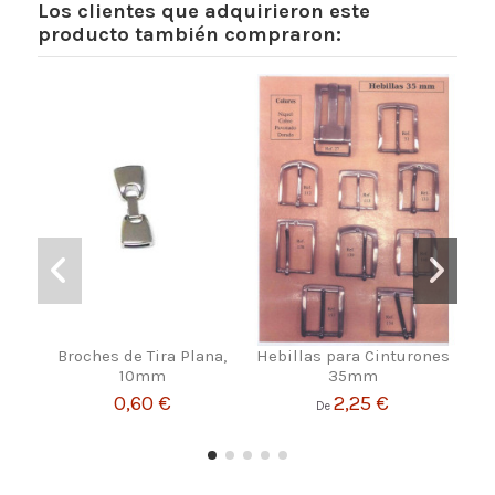
Los clientes que adquirieron este
producto también compraron:
Broches de Tira Plana,
Hebillas para Cinturones
Heb
10mm
35mm
0,60 €
2,25 €
De