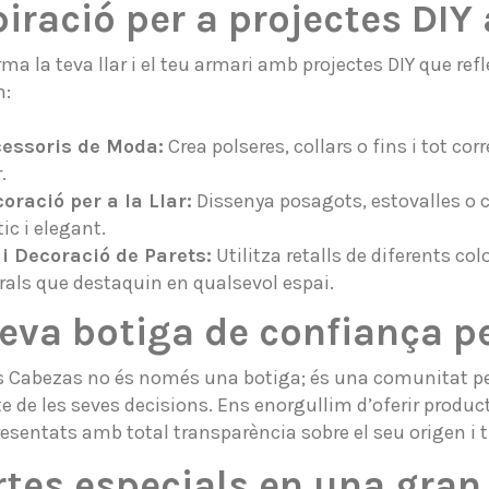
piració per a projectes DIY
ma la teva llar i el teu armari amb projectes DIY que refle
n:
essoris de Moda:
Crea polseres, collars o fins i tot co
.
oració per a la Llar:
Dissenya posagots, estovalles o co
tic i elegant.
 i Decoració de Parets:
Utilitza retalls de diferents co
als que destaquin en qualsevol espai.
teva botiga de confiança per
s Cabezas no és només una botiga; és una comunitat per
e de les seves decisions. Ens enorgullim d’oferir produc
resentats amb total transparència sobre el seu origen i
rtes especials en una gran 