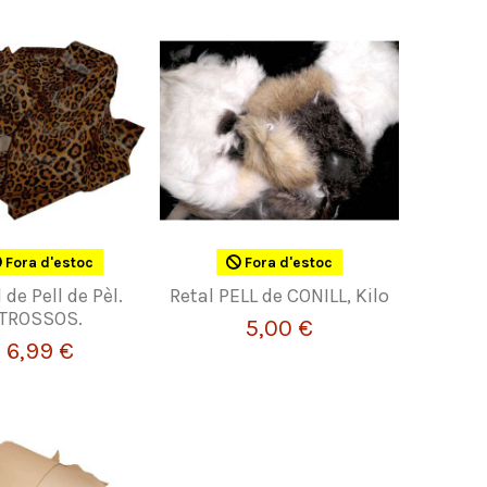
Fora d'estoc
Fora d'estoc
 de Pell de Pèl.
Retal PELL de CONILL, Kilo
TROSSOS.
5,00 €
6,99 €