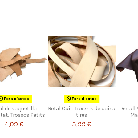
Fora d'estoc
Fora d'estoc
al de vaquetilla
Retal Cuir. Trossos de cuir a
Retall
at. Trossos Petits
tires
Ma
4,09 €
3,99 €
F