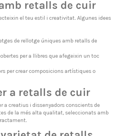
 amb retalls de cuir
cteixin el teu estil i creativitat. Algunes idees
rretges de rellotge úniques amb retalls de
bertes per a llibres que afegeixin un toc
lors per crear composicions artístiques o
 a retalls de cuir
 a creatius i dissenyadors conscients de
tes de la més alta qualitat, seleccionats amb
 tractament.
varietat de retalls