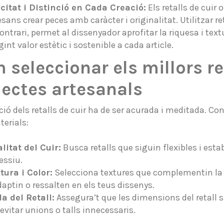
citat i Distinció en Cada Creació:
Els retalls de cuir 
esans crear peces amb caràcter i originalitat. Utilitzar r
contrari, permet al dissenyador aprofitar la riquesa i tex
gint valor estètic i sostenible a cada article.
 seleccionar els millors re
jectes artesanals
ció dels retalls de cuir ha de ser acurada i meditada. Con
terials:
litat del Cuir:
Busca retalls que siguin flexibles i est
essiu.
tura i Color:
Selecciona textures que complementin la na
daptin o ressalten en els teus dissenys.
a del Retall:
Assegura’t que les dimensions del retall s’
 evitar unions o talls innecessaris.