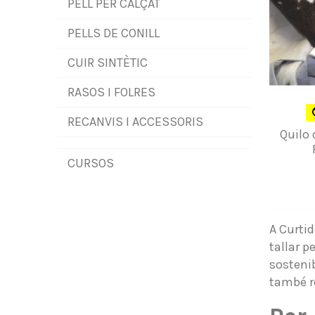
PELL PER CALÇAT
PELLS DE CONILL
CUIR SINTÈTIC
RASOS I FOLRES
RECANVIS I ACCESSORIS
Quilo 
CURSOS
A Curtid
tallar p
sostenib
també r