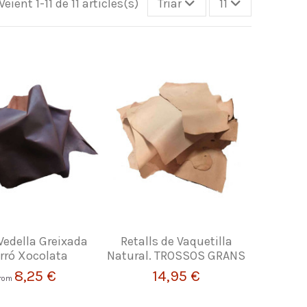
Veient 1-11 de 11 articles(s)
Triar
11
 Vedella Greixada
Retalls de Vaquetilla
rró Xocolata
Natural. TROSSOS GRANS
8,25 €
14,95 €
rom