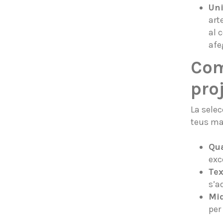
Uni
art
al 
afe
Com
pro
La selec
teus ma
Qua
exc
Tex
s’a
Mid
per