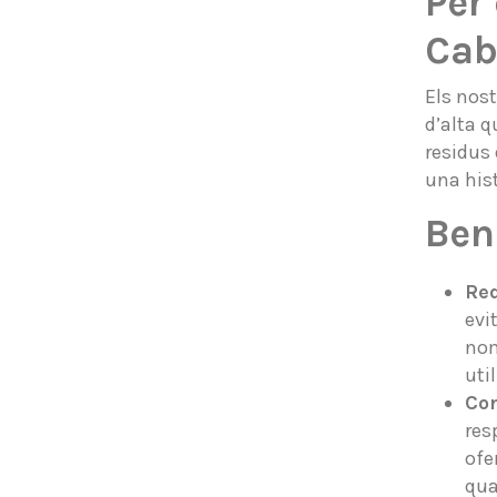
Per 
Cab
Els nost
d’alta q
residus 
una his
Bene
Red
evi
nom
uti
Con
res
ofe
qua