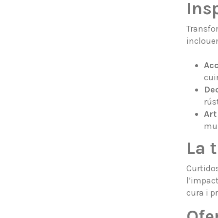
Ins
Transfor
incloue
Acc
cuir
Dec
rús
Art
mur
La 
Curtido
l’impact
cura i p
Ofe