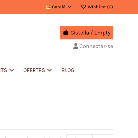
Català
Wishlist (
0
)
Cistella
/
Empty
Connectar-se
NTS
OFERTES
BLOG