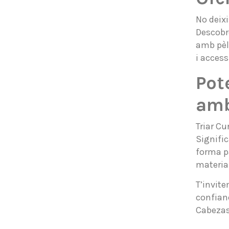
No deixi
Descobre
amb pèl 
i access
Pot
amb
Triar Cu
Signific
forma pa
materia
T’invite
confianç
Cabezas