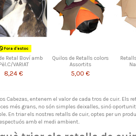
Fora d'estoc
de Retal Boví amb
Quilos de Retalls colors
Retall
Pèl.C/VARIAT
Assortits
Na
8,24 €
5,00 €
os Cabezas, entenem el valor de cada tros de cuir. Els r
eces més grans, no són simples deixalles, sinó oportunit
le. En triar els nostres retalls de cuir, optes per un pro
espectuós amb el medi ambient.