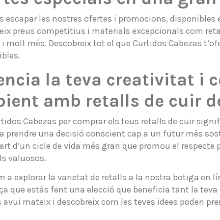
s escapar les nostres ofertes i promocions, disponibles 
ix preus competitius i materials excepcionals com retalls
i molt més. Descobreix tot el que Curtidos Cabezas t’ofe
ibles.
encia la teva creativitat i 
ient amb retalls de cuir 
rtidos Cabezas per comprar els teus retalls de cuir sig
a prendre una decisió conscient cap a un futur més soste
rt d’un cicle de vida més gran que promou el respecte p
ls valuosos.
m a explorar la varietat de retalls a la nostra botiga en 
a que estàs fent una elecció que beneficia tant la teva 
 avui mateix i descobreix com les teves idees poden pre