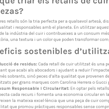
què triar els retalls de cui
ezas?
res retalls són la tria perfecta per a qualsevol artesà, 
ualitat i responsables amb el planeta. En utilitzar aques
de la indústria del cuir i contribueixes a un consum més
tòria, una textura i un color que poden transformar com
ficis sostenibles d’utilitz
ucció de residus:
Cada retall de cuir utilitzat és una
tant que acabi als abocadors i ajudant a reduir l’impacte
és sobrants, sinó peces d’alta qualitat que provenen d
litzats per grans marques com Carolina Herrera o Gucci p
sum Responsable i Circularitat:
En optar pels retall
pecta cada recurs i fomenta una economia circular en la 
reixen la mateixa excel·lència que una peça de cuir comp
litat que promou pràctiques responsables sense comprom