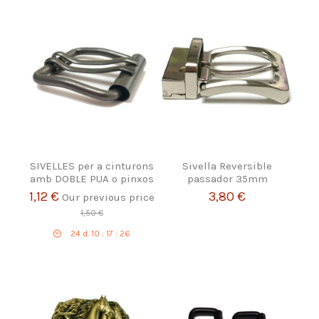
SIVELLES per a cinturons
Sivella Reversible
amb DOBLE PUA o pinxos
passador 35mm
1,12 €
3,80 €
Our previous price
1,50 €
24
d.
10
:
17
:
26