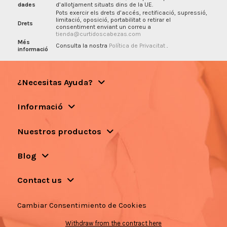
dades
d’allotjament situats dins de la UE.
Pots exercir els drets d’accés, rectificació, supressió,
limitació, oposició, portabilitat o retirar el
Drets
consentiment enviant un correu a
tienda@curtidoscabezas.com
Més
Consulta la nostra
Política de Privacitat
.
informació
¿Necesitas Ayuda?
Informació
Nuestros productos
Blog
Contact us
Cambiar Consentimiento de Cookies
Withdraw from the contract here