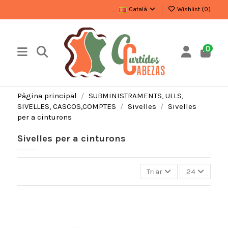
Català
Wishlist (
0
)
0
Pàgina principal
SUBMINISTRAMENTS, ULLS,
SIVELLES, CASCOS,COMPTES
Sivelles
Sivelles
per a cinturons
Sivelles per a cinturons
Triar
24