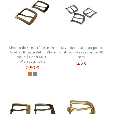
Sivella de Cinturó 35 mm –
Sivella metàl·lica per a
Acabat Bronze Vell o Plata
cinturó – Passador de 40
Vella | Per a Cuir i
mm
Marroquineria
1,25 €
2,50 €