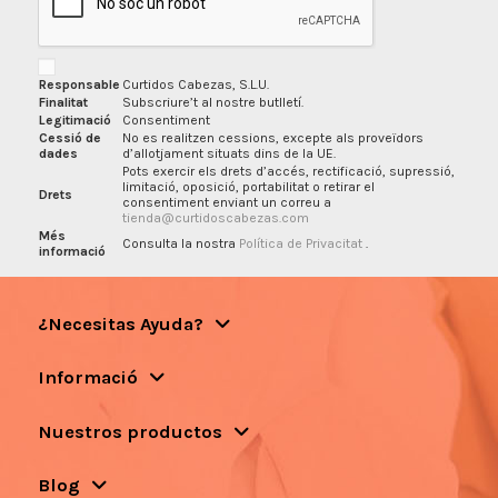
Responsable
Curtidos Cabezas, S.L.U.
Finalitat
Subscriure’t al nostre butlletí.
Legitimació
Consentiment
Cessió de
No es realitzen cessions, excepte als proveïdors
dades
d’allotjament situats dins de la UE.
Pots exercir els drets d’accés, rectificació, supressió,
limitació, oposició, portabilitat o retirar el
Drets
consentiment enviant un correu a
tienda@curtidoscabezas.com
Més
Consulta la nostra
Política de Privacitat
.
informació
¿Necesitas Ayuda?
Informació
Nuestros productos
Blog