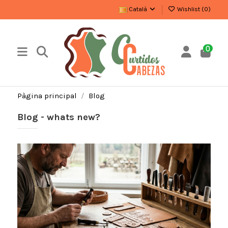
Català
Wishlist (
0
)
0
Pàgina principal
Blog
Blog - whats new?