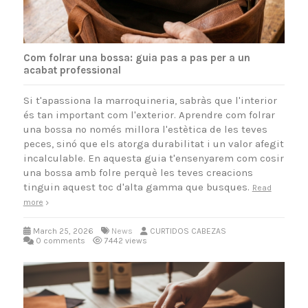
Com folrar una bossa: guia pas a pas per a un
acabat professional
Si t'apassiona la marroquineria, sabràs que l'interior
és tan important com l'exterior. Aprendre com folrar
una bossa no només millora l'estètica de les teves
peces, sinó que els atorga durabilitat i un valor afegit
incalculable. En aquesta guia t'ensenyarem com cosir
una bossa amb folre perquè les teves creacions
tinguin aquest toc d'alta gamma que busques.
Read
more
March 25, 2026
News
CURTIDOS CABEZAS
0 comments
7442 views