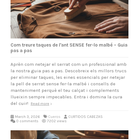
Com treure taques de l'ant SENSE fer-lo malbé – Guia
pas a pas
Aprèn com netejar el serrat com un professional amb
la nostra guia pas a pas. Descobreix els millors trucs
per eliminar taques, les eines essencials per netejar
la pell de serrat sense fer-la malbé i consells de
manteniment perquè el teu calçat i complements
llueixin sempre impecables. Entra i domina la cura
del cuir!
Read more
March 3, 2026
Cueros
CURTIDOS CABEZAS
0 comments
7202 views