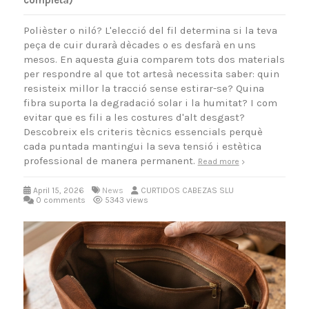
completa)
Polièster o niló? L'elecció del fil determina si la teva
peça de cuir durarà dècades o es desfarà en uns
mesos. En aquesta guia comparem tots dos materials
per respondre al que tot artesà necessita saber: quin
resisteix millor la tracció sense estirar-se? Quina
fibra suporta la degradació solar i la humitat? I com
evitar que es fili a les costures d'alt desgast?
Descobreix els criteris tècnics essencials perquè
cada puntada mantingui la seva tensió i estètica
professional de manera permanent.
Read more
April 15, 2026
News
CURTIDOS CABEZAS SLU
0 comments
5343 views