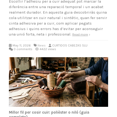
Escollir l’adhesiu per a cuir adequat pot marcar la
diferència entre una reparació temporal i un acabat
realment durador. En aquesta guia descobriràs quina
cola utilitzar en cuir natural i sintètic, quan fer servir
cinta adhesiva per a cuir, com aplicar pegats
adhesius i quins errors has d’evitar per aconseguir
una unió forta, neta i professional.
Read more
May 11, 2026
News
CURTIDOS CABEZAS SLU
0 comments
4422 views
Millor fil per cosir cuir: polièster o niló (guia