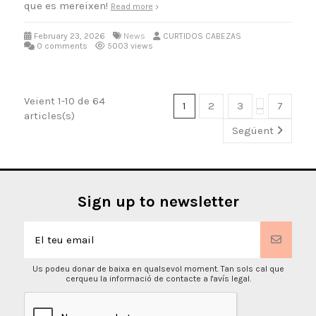
que es mereixen!
Read more
February 23, 2026
News
CURTIDOS CABEZAS
0 comments
5003 views
Veient 1-10 de 64
1
2
3
…
7
articles(s)
Següent
Sign up to newsletter
Us podeu donar de baixa en qualsevol moment. Tan sols cal que
cerqueu la informació de contacte a l'avís legal.