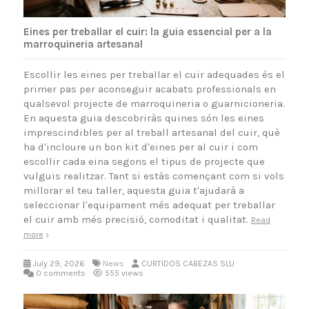
Eines per treballar el cuir: la guia essencial per a la
marroquineria artesanal
Escollir les eines per treballar el cuir adequades és el
primer pas per aconseguir acabats professionals en
qualsevol projecte de marroquineria o guarnicioneria.
En aquesta guia descobriràs quines són les eines
imprescindibles per al treball artesanal del cuir, què
ha d'incloure un bon kit d'eines per al cuir i com
escollir cada eina segons el tipus de projecte que
vulguis realitzar. Tant si estàs començant com si vols
millorar el teu taller, aquesta guia t'ajudarà a
seleccionar l'equipament més adequat per treballar
el cuir amb més precisió, comoditat i qualitat.
Read
more
July 29, 2026
News
CURTIDOS CABEZAS SLU
0 comments
555 views