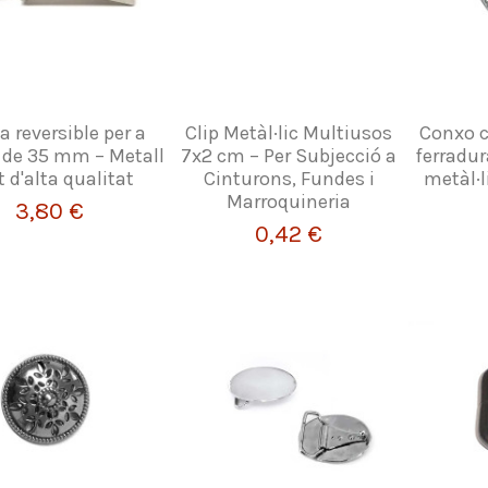
la reversible per a
Clip Metàl·lic Multiusos
Conxo c
 de 35 mm – Metall
7x2 cm – Per Subjecció a
ferradur
t d'alta qualitat
Cinturons, Fundes i
metàl·li
Marroquineria
3,80 €
0,42 €