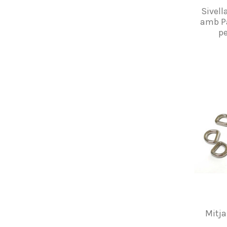
Sivell
amb P
pe
Mitj