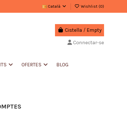
Català
Wishlist (
0
)
Cistella
/
Empty
Connectar-se
NTS
OFERTES
BLOG
COMPTES