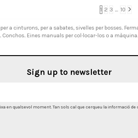
1
2
3
…
10
per a cinturons
,
per a sabates
, sivelles
per
bosses.
Ferma
s
.
Conchos
.
Eines
manuals
per
col·locar-los
o
a màquina
Sign up to newsletter
xa en qualsevol moment. Tan sols cal que cerqueu la informació de co