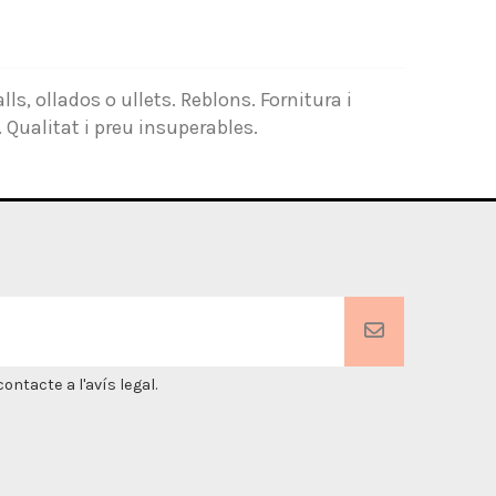
lls
,
ollados
o
ullets
.
Reblons
.
Fornitura
i
.
Qualitat
i
preu
insuperables
.
ntacte a l'avís legal.