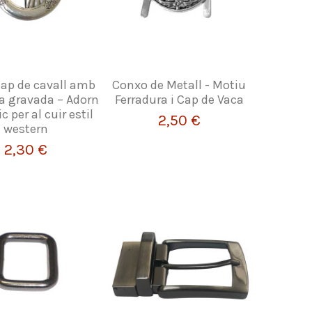
ap de cavall amb
Conxo de Metall - Motiu
a gravada – Adorn
Ferradura i Cap de Vaca
c per al cuir estil
2,50 €
western
2,30 €