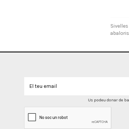
Sivelles
abalori
Us podeu donar de bai