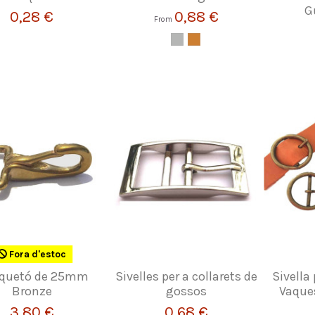
G
0,28 €
0,88 €
From
Fora d'estoc
quetó de 25mm
Sivelles per a collarets de
Sivella 
Bronze
gossos
Vaques
3,80 €
0,68 €