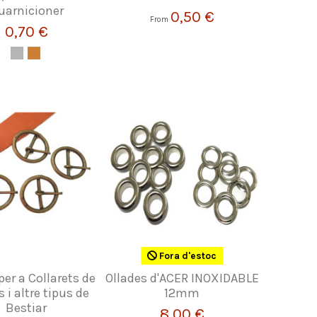
uarnicioner
0,50 €
From
0,70 €
Fora d'estoc
per a Collarets de
Ollades d'ACER INOXIDABLE
 i altre tipus de
12mm
Bestiar
8,00 €