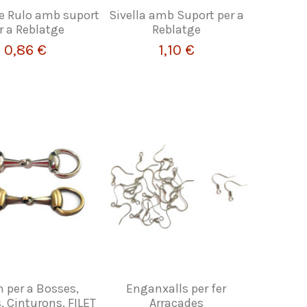
de Rulo amb suport
Sivella amb Suport per a
r a Reblatge
Reblatge
0,86 €
1,10 €
n per a Bosses,
Enganxalls per fer
, Cinturons. FILET
Arracades