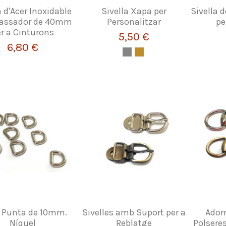
a d'Acer Inoxidable
Sivella Xapa per
Sivella 
assador de 40mm
Personalitzar
pe
r a Cinturons
5,50 €
6,80 €
a Punta de 10mm.
Sivelles amb Suport per a
Ador
Níquel
Reblatge
Polseres