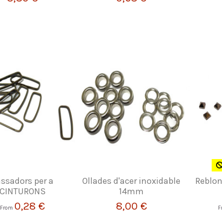
ssadors per a
Ollades d'acer inoxidable
Reblo
CINTURONS
14mm
0,28 €
8,00 €
From
F