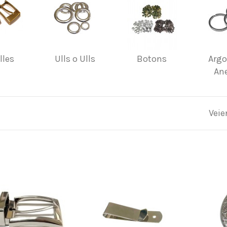
lles
Ulls o Ulls
Botons
Argo
Ane
Veie