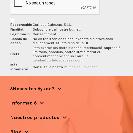
Responsable
Curtidos Cabezas, S.L.U.
Finalitat
Subscriure’t al nostre butlletí.
Legitimació
Consentiment
Cessió de
No es realitzen cessions, excepte als proveïdors
dades
d’allotjament situats dins de la UE.
Pots exercir els drets d’accés, rectificació, supressió,
limitació, oposició, portabilitat o retirar el
Drets
consentiment enviant un correu a
tienda@curtidoscabezas.com
Més
Consulta la nostra
Política de Privacitat
.
informació
¿Necesitas Ayuda?
Informació
Nuestros productos
Blog