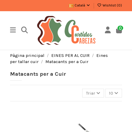
Català
Wishlist (
0
)
0
Pàgina principal
EINES PER AL CUIR
Eines
per tallar cuir
Matacants per a Cuir
Matacants per a Cuir
Triar
10