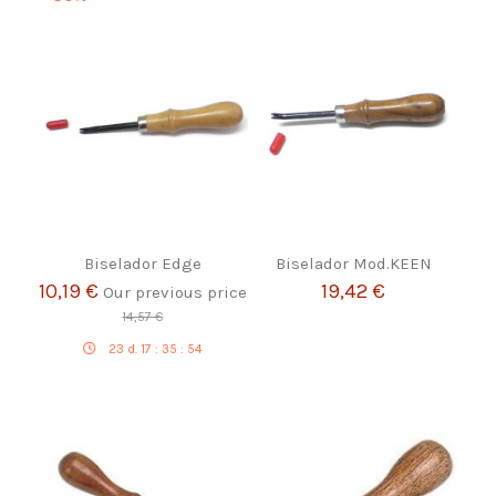
Biselador Edge
Biselador Mod.KEEN
10,19 €
19,42 €
Our previous price
14,57 €
23
d.
17
:
35
:
53