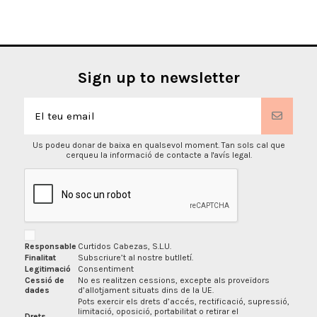
Sign up to newsletter
Us podeu donar de baixa en qualsevol moment. Tan sols cal que
cerqueu la informació de contacte a l'avís legal.
Responsable
Curtidos Cabezas, S.L.U.
Finalitat
Subscriure’t al nostre butlletí.
Legitimació
Consentiment
Cessió de
No es realitzen cessions, excepte als proveïdors
dades
d’allotjament situats dins de la UE.
Pots exercir els drets d’accés, rectificació, supressió,
limitació, oposició, portabilitat o retirar el
Drets