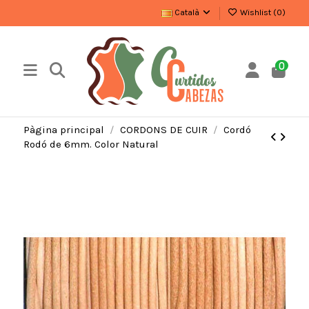
Català
Wishlist (
0
)
0
Pàgina principal
CORDONS DE CUIR
Cordó
Rodó de 6mm. Color Natural