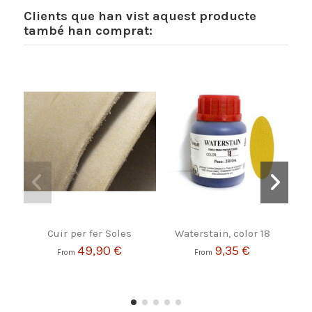
Clients que han vist aquest producte
també han comprat:
Cuir per fer Soles
Waterstain, color 18
Pe
49,90 €
9,35 €
From
From