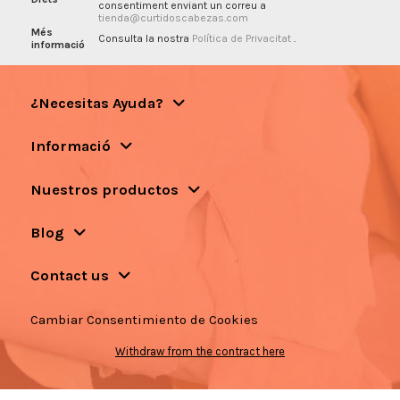
consentiment enviant un correu a
tienda@curtidoscabezas.com
Més
Consulta la nostra
Política de Privacitat
.
informació
¿Necesitas Ayuda?
Informació
Nuestros productos
Blog
Contact us
Cambiar Consentimiento de Cookies
Withdraw from the contract here