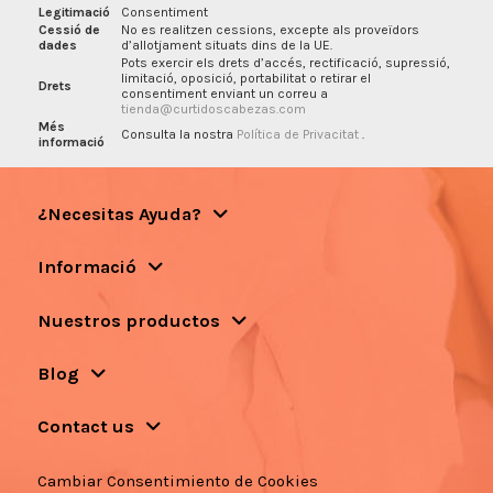
Legitimació
Consentiment
Cessió de
No es realitzen cessions, excepte als proveïdors
dades
d’allotjament situats dins de la UE.
Pots exercir els drets d’accés, rectificació, supressió,
limitació, oposició, portabilitat o retirar el
Drets
consentiment enviant un correu a
tienda@curtidoscabezas.com
Més
Consulta la nostra
Política de Privacitat
.
informació
¿Necesitas Ayuda?
Informació
Nuestros productos
Blog
Contact us
Cambiar Consentimiento de Cookies