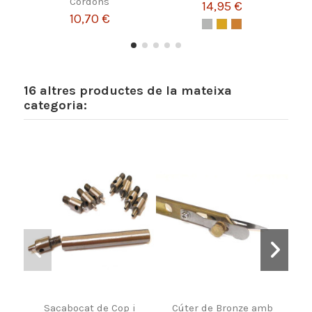
Cordons
14,95 €
10,70 €
16 altres productes de la mateixa
categoria:
Sacabocat de Cop i
Cúter de Bronze amb
Ein