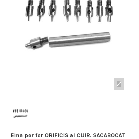
Eina per fer ORIFICIS al CUIR. SACABOCAT