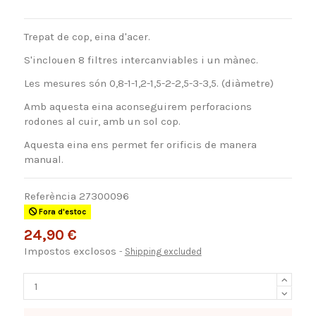
Trepat de cop, eina d'acer.
S'inclouen 8 filtres intercanviables i un mànec.
Les mesures són 0,8-1-1,2-1,5-2-2,5-3-3,5. (diàmetre)
Amb aquesta eina aconseguirem perforacions
rodones al cuir, amb un sol cop.
Aquesta eina ens permet fer orificis de manera
manual.
Referència
27300096
Fora d'estoc
24,90 €
Impostos exclosos
Shipping excluded