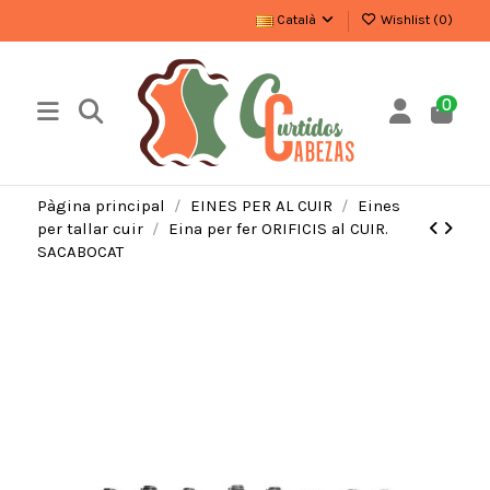
Català
Wishlist (
0
)
0
Pàgina principal
EINES PER AL CUIR
Eines
per tallar cuir
Eina per fer ORIFICIS al CUIR.
SACABOCAT