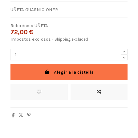
UÑETA GUARNICIONER
Referència
UÑETA
72,00 €
Impostos exclosos
Shipping excluded
Afegir a la cistella