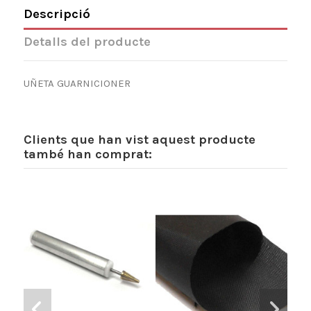
Descripció
Detalls del producte
UÑETA GUARNICIONER
Clients que han vist aquest producte
també han comprat:
-3