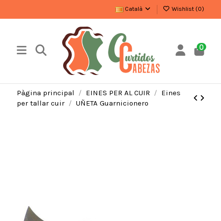
Català
Wishlist (
0
)
0
Pàgina principal
EINES PER AL CUIR
Eines
per tallar cuir
UÑETA Guarnicionero