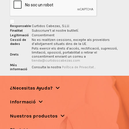
Responsable
Curtidos Cabezas, S.L.U.
Finalitat
Subscriure’t al nostre butlletí.
Legitimació
Consentiment
Cessió de
No es realitzen cessions, excepte als proveïdors
dades
d’allotjament situats dins de la UE.
Pots exercir els drets d’accés, rectificació, supressió,
limitació, oposició, portabilitat o retirar el
Drets
consentiment enviant un correu a
tienda@curtidoscabezas.com
Més
Consulta la nostra
Política de Privacitat
.
informació
¿Necesitas Ayuda?
Informació
Nuestros productos