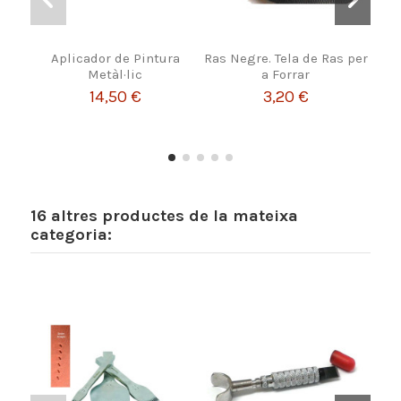
Aplicador de Pintura
Ras Negre. Tela de Ras per
Metàl·lic
a Forrar
10,
14,50 €
3,20 €
16 altres productes de la mateixa
categoria: