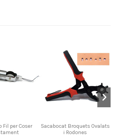
 Fil per Coser
Sacabocat Broquets Ovalats
Tallado
ctament
i Rodones
Mo