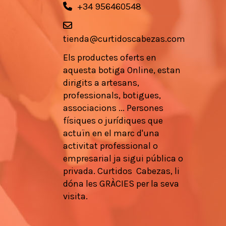
+34 956460548
tienda@curtidoscabezas.com
Els
productes
oferts en
aquesta botiga
Online,
estan
dirigits a
artesans
,
professionals
, botigues,
associacions
...
Persones
físiques
o
jurídiques que
actuïn en
el marc d'una
activitat
professional
o
empresarial
ja
sigui pública
o
privada.
Curtidos
Cabezas,
li
dóna les
GRÀCIES
per la seva
visita.