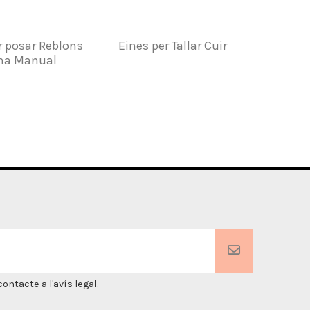
er posar Reblons
Eines per Tallar Cuir
Kit.Eines
ma Manual
C
ntacte a l'avís legal.