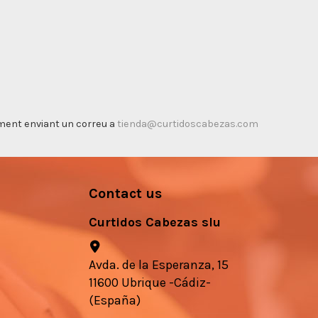
timent enviant un correu a
tienda@curtidoscabezas.com
Contact us
Curtidos Cabezas slu
Avda. de la Esperanza, 15
11600 Ubrique -Cádiz-
(España)