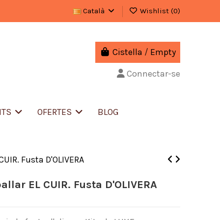
Català
Wishlist (
0
)
Cistella
/
Empty
Connectar-se
NTS
OFERTES
BLOG
L CUIR. Fusta D'OLIVERA
ballar EL CUIR. Fusta D'OLIVERA