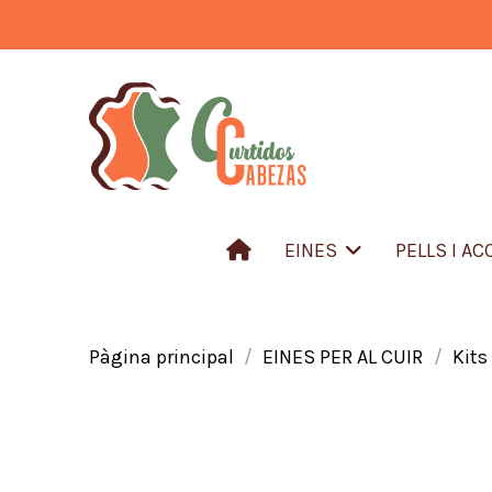
EINES
PELLS I A
Pàgina principal
EINES PER AL CUIR
Kits