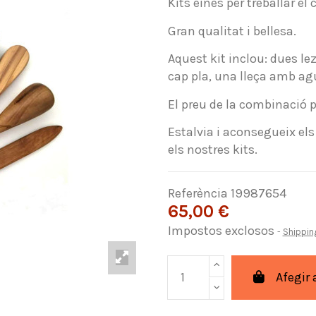
Kits eines per treballar el 
Gran qualitat i bellesa.
Aquest kit inclou: dues l
cap pla, una lleça amb agu
El preu de la combinació p
Estalvia i aconsegueix els
els nostres kits.
Referència
19987654
65,00 €
Impostos exclosos
Shippin
Afegir 