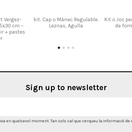
t Vergez-
kit. Cap o Mànec Regulable.
Kit o Joc p
,5x30 cm –
Leznas, Agulla
de for
ir + pastes
r
Sign up to newsletter
xa en qualsevol moment. Tan sols cal que cerqueu la informació de co