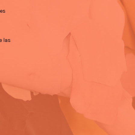
ies
e las