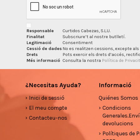
Responsable
Curtidos Cabezas, S.L.U.
Finalitat
Subscriure’t al nostre butlletí.
Legitimació
Consentiment
Cessió de dades
No es realitzen cessions, excepte als 
Drets
Pots exercir els drets d’accés, rectifi
Més informació
Consulta la nostra
Política de Privaci
¿Necesitas Ayuda?
Informació
Inici de sessió
Quiénes Somos
El meu compte
Condicions
Generales.Enví
Contacteu-nos
devolucions
Polítiques de Pr