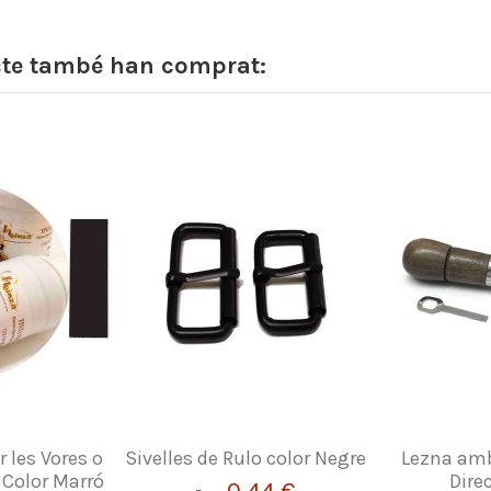
cte també han comprat:
r les Vores o
Sivelles de Rulo color Negre
Lezna amb
 Color Marró
Dire
0,44 €