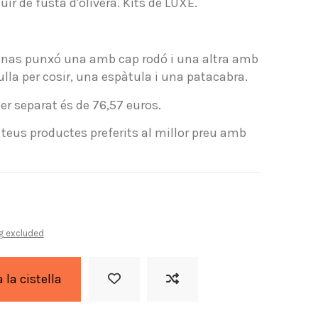
cuir de fusta d'olivera. Kits de LUXE.
eznas punxó una amb cap rodó i una altra amb
lla per cosir, una espàtula i una patacabra.
er separat és de 76,57 euros.
 teus productes preferits al millor preu amb
g excluded
a la cistella