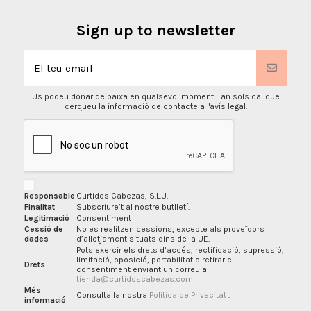
Sign up to newsletter
Us podeu donar de baixa en qualsevol moment. Tan sols cal que
cerqueu la informació de contacte a l'avís legal.
Responsable
Curtidos Cabezas, S.L.U.
Finalitat
Subscriure’t al nostre butlletí.
Legitimació
Consentiment
Cessió de
No es realitzen cessions, excepte als proveïdors
dades
d’allotjament situats dins de la UE.
Pots exercir els drets d’accés, rectificació, supressió,
limitació, oposició, portabilitat o retirar el
Drets
consentiment enviant un correu a
tienda@curtidoscabezas.com
Més
Consulta la nostra
Política de Privacitat
.
informació