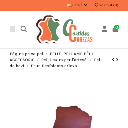
Català
Wishlist (
0
)
0
Pàgina principal
PELLS, PELL AMB PÈL I
ACCESSORIS
Pell i cuirs per l'artesà.
Pell
de boví
Peus Desfaldats c/Texa