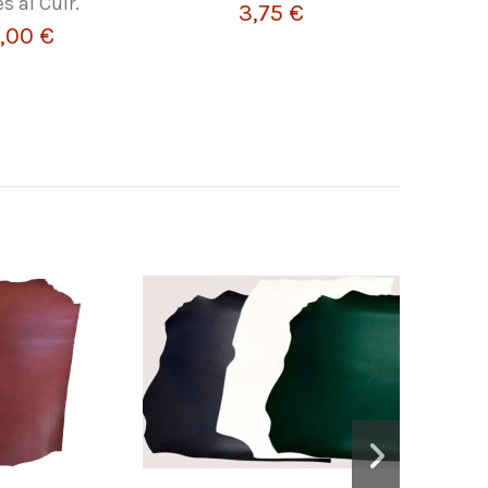
s al Cuir.
REBU
3,75 €
,00 €