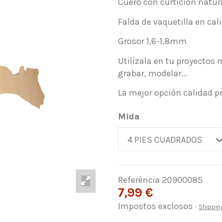
Cuero con curtición natura
Falda de vaquetilla en cal
Grosor 1,6-1,8mm
Utilízala en tu proyectos 
grabar, modelar...
La mejor opción calidad pr
Mida
Referència
20900085
7,99 €
Impostos exclosos
Shippin