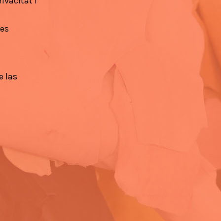
ivacitat i
ies
e las