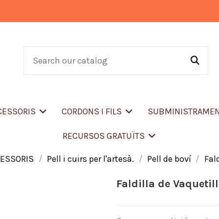
CCESSORIS
CORDONS I FILS
SUBMINISTRAME
RECURSOS GRATUÏTS
CESSORIS
Pell i cuirs per l'artesà.
Pell de boví
Fal
Faldilla de Vaquetil