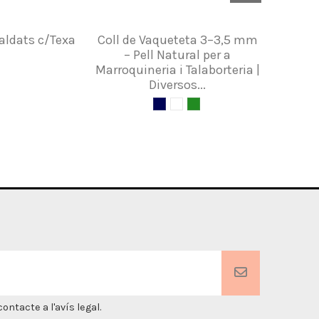
aldats c/Texa
Coll de Vaqueteta 3–3,5 mm
Crupons
– Pell Natural per a
Marroquineria i Talaborteria |
Diversos...
ntacte a l'avís legal.