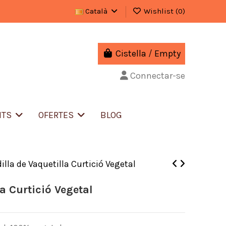
Català
Wishlist (
0
)
Cistella
/
Empty
Connectar-se
NTS
OFERTES
BLOG
dilla de Vaquetilla Curtició Vegetal
la Curtició Vegetal