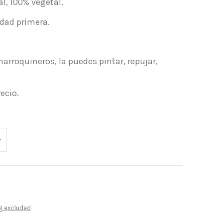
l, 100% vegetal.
idad primera.
marroquineros, la puedes pintar, repujar,
ecio.
g excluded