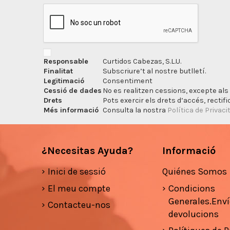
Responsable
Curtidos Cabezas, S.L.U.
Finalitat
Subscriure’t al nostre butlletí.
Legitimació
Consentiment
Cessió de dades
No es realitzen cessions, excepte als 
Drets
Pots exercir els drets d’accés, rectifi
Més informació
Consulta la nostra
Política de Privaci
¿Necesitas Ayuda?
Informació
Inici de sessió
Quiénes Somos
El meu compte
Condicions
Generales.Enví
Contacteu-nos
devolucions