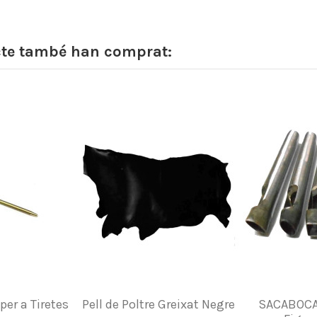
cte també han comprat:
per a Tiretes
Pell de Poltre Greixat Negre
SACABOCAT