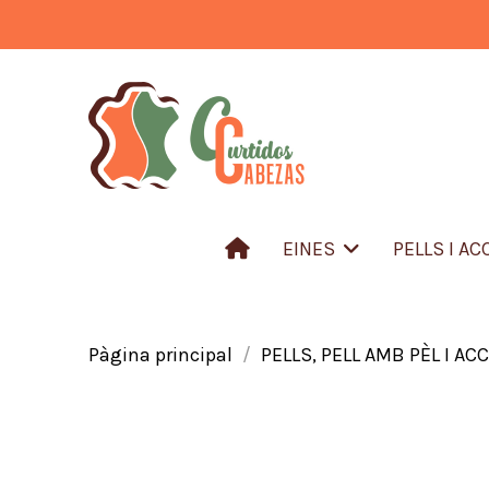
EINES
PELLS I A
Pàgina principal
PELLS, PELL AMB PÈL I AC