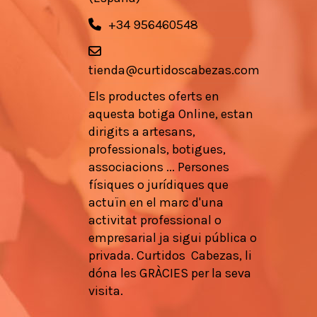
+34 956460548
tienda@curtidoscabezas.com
Els
productes
oferts en
aquesta botiga
Online,
estan
dirigits a
artesans
,
professionals
, botigues,
associacions
...
Persones
físiques
o
jurídiques que
actuïn en
el marc d'una
activitat
professional
o
empresarial
ja
sigui pública
o
privada.
Curtidos
Cabezas,
li
dóna les
GRÀCIES
per la seva
visita.