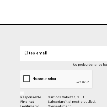
Us podeu donar de bai
Responsable
Curtidos Cabezas, S.L.U.
Finalitat
Subscriure’t al nostre butlletí.
Legitimació
Consentiment