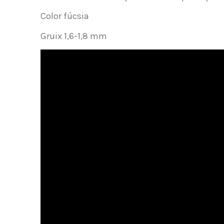
Color fúcsia
Gruix 1,6-1,8 mm