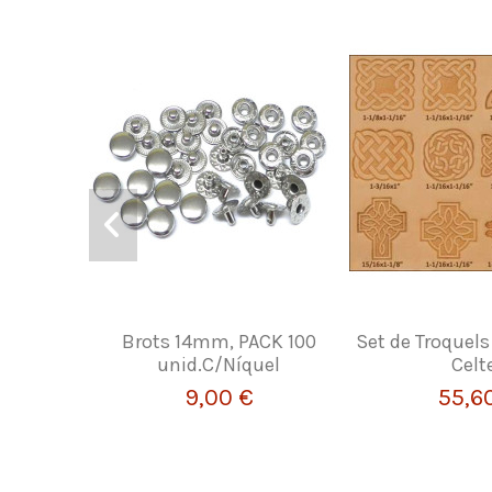
Brots 14mm, PACK 100
Set de Troquel
unid.C/Níquel
Celt
9,00 €
55,6