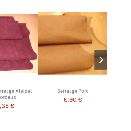
rratge Afelpat
Serratge Porc
Pell de
ordeus
8,90 €
,35 €