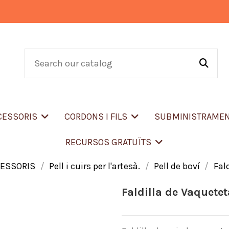
CCESSORIS
CORDONS I FILS
SUBMINISTRAME
RECURSOS GRATUÏTS
CESSORIS
Pell i cuirs per l'artesà.
Pell de boví
Fal
Faldilla de Vaquetet