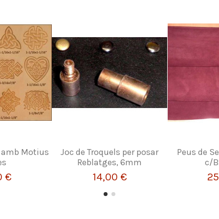
s amb Motius
Joc de Troquels per posar
Peus de Se
es
Reblatges, 6mm
c/B
0 €
14,00 €
25