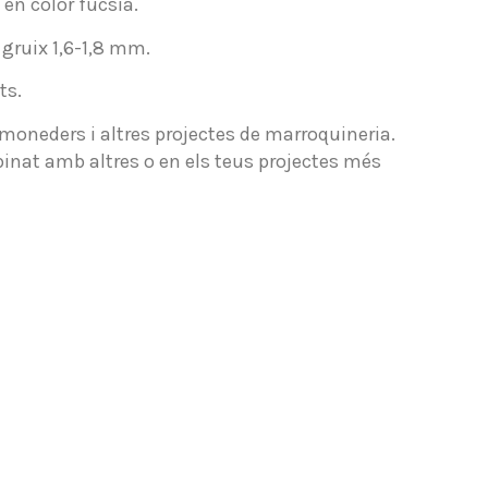
 en color fúcsia.
 gruix 1,6-1,8 mm.
ts.
, moneders i altres projectes de marroquineria.
binat amb altres o en els teus projectes més