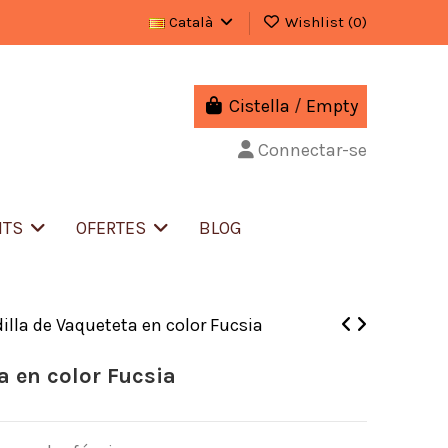
Català
Wishlist (
0
)
Cistella
/
Empty
Connectar-se
NTS
OFERTES
BLOG
dilla de Vaqueteta en color Fucsia
a en color Fucsia