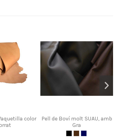
Vaquetilla color
Pell de Boví molt SUAU, amb
Faldil
orrat
Gra