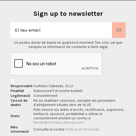
Sign up to newsletter
Us podeu donar de baixa en qualsevol moment. Tan sols cal que
cerqueu la informació de contacte a l'avís legal.
Responsable
Curtidos Cabezas, S.L.U.
Finalitat
Subscriure’t al nostre butlletí.
Legitimació
Consentiment
Cessió de
No es realitzen cessions, excepte als proveïdors
dades
d’allotjament situats dins de la UE.
Pots exercir els drets d’accés, rectificació, supressió,
limitació, oposició, portabilitat o retirar el
Drets
consentiment enviant un correu a
tienda@curtidoscabezas.com
Més
Consulta la nostra
Política de Privacitat
.
informació