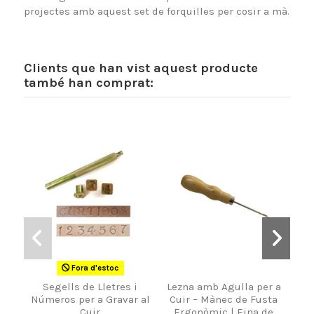
projectes amb aquest set de forquilles per cosir a mà.
Clients que han vist aquest producte
també han comprat:
Fora d'estoc
Segells de Lletres i
Lezna amb Agulla per a
A
Números per a Gravar al
Cuir – Mànec de Fusta
Cuir
Ergonòmic | Eina de