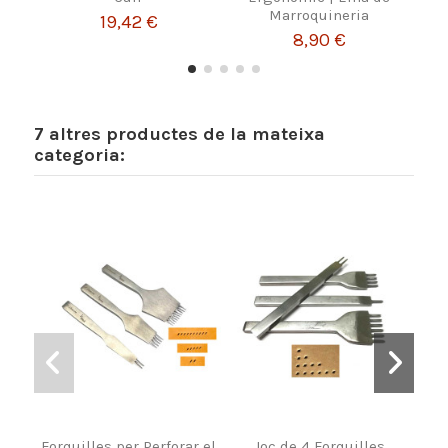
Marroquineria
19,42 €
8,90 €
7 altres productes de la mateixa
categoria:
Forquilles per Perforar el
Joc de 4 Forquilles
For