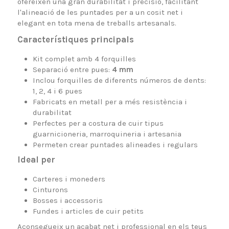
ofereixen una gran durabilitat i precisió, facilitant
l'alineació de les puntades per a un cosit net i
elegant en tota mena de treballs artesanals.
Característiques principals
Kit complet amb 4 forquilles
Separació entre pues:
4 mm
Inclou forquilles de diferents números de dents:
1, 2, 4 i 6 pues
Fabricats en metall per a més resistència i
durabilitat
Perfectes per a costura de cuir tipus
guarnicioneria, marroquineria i artesania
Permeten crear puntades alineades i regulars
Ideal per
Carteres i moneders
Cinturons
Bosses i accessoris
Fundes i articles de cuir petits
Aconsegueix un acabat net i professional en els teus