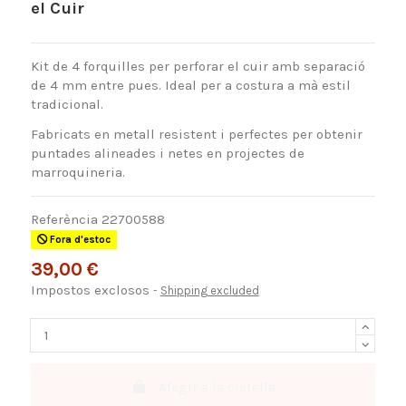
el Cuir
Kit de 4 forquilles per perforar el cuir amb separació
de 4 mm entre pues. Ideal per a costura a mà estil
tradicional.
Fabricats en metall resistent i perfectes per obtenir
puntades alineades i netes en projectes de
marroquineria.
Referència
22700588
Fora d'estoc
39,00 €
Impostos exclosos
Shipping excluded
Afegir a la cistella