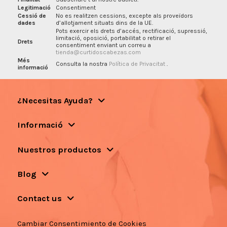
Legitimació
Consentiment
Cessió de
No es realitzen cessions, excepte als proveïdors
dades
d’allotjament situats dins de la UE.
Pots exercir els drets d’accés, rectificació, supressió,
limitació, oposició, portabilitat o retirar el
Drets
consentiment enviant un correu a
tienda@curtidoscabezas.com
Més
Consulta la nostra
Política de Privacitat
.
informació
¿Necesitas Ayuda?
Informació
Nuestros productos
Blog
Contact us
Cambiar Consentimiento de Cookies