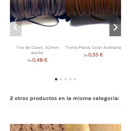
Tira de Cuero, 3,5mm
Tireta Plana. Color Avellana
Bo
ancho.
0,55 €
De
0,48 €
De
2 otros productos en la misma categoría: