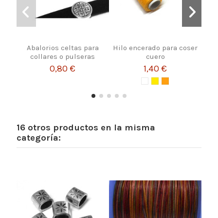
Abalorios celtas para
Hilo encerado para coser
Ci
collares o pulseras
cuero
0,80 €
1,40 €
16 otros productos en la misma
categoría: