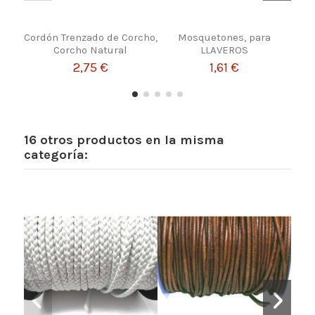
Cordón Trenzado de Corcho,
Mosquetones, para
Cord
Corcho Natural
LLAVEROS
2,75 €
1,61 €
16 otros productos en la misma
categoría: