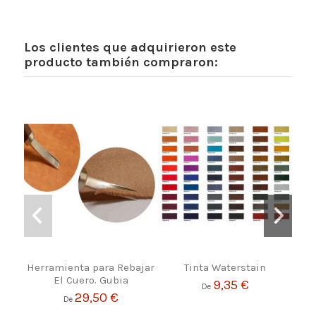
Los clientes que adquirieron este
producto también compraron:
Herramienta para Rebajar
Tinta Waterstain
R
El Cuero. Gubia
Nat
9,35 €
De
29,50 €
De