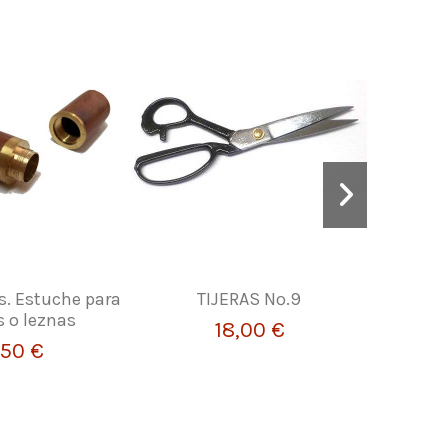
s. Estuche para
TIJERAS Nº.9
Piel de
s o leznas
c
18,00 €
,50 €