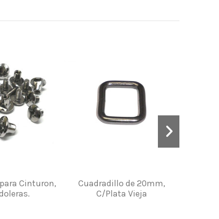
para Cinturon,
Cuadradillo de 20mm,
Chapa con
oleras.
C/Plata Vieja