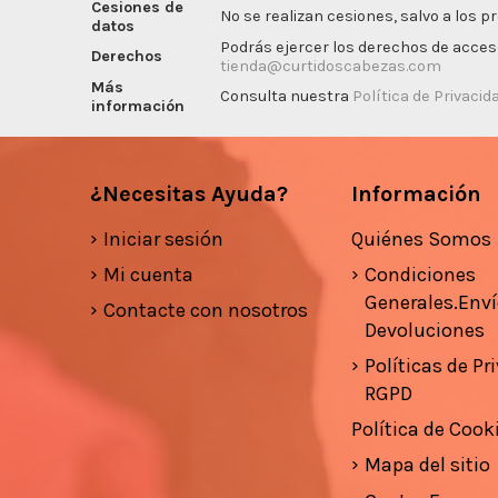
Cesiones de
No se realizan cesiones, salvo a los p
datos
Podrás ejercer los derechos de acceso,
Derechos
tienda@curtidoscabezas.com
Más
Consulta nuestra
Política de Privacid
información
¿Necesitas Ayuda?
Información
Iniciar sesión
Quiénes Somos
Mi cuenta
Condiciones
Generales.Enví
Contacte con nosotros
Devoluciones
Políticas de Pr
RGPD
Política de Cook
Mapa del sitio