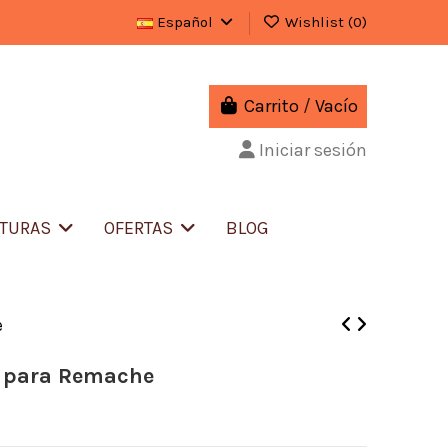
Español
Wishlist (
0
)
Carrito
/
Vacío
Iniciar sesión
ITURAS
OFERTAS
BLOG
e
e para Remache