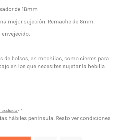
asador de 18mm
 una mejor sujeción. Remache de 6mm.
 envejecido.
as de bolsos, en mochilas, como cierres para
bajo en los que necesites sujetar la hebilla
o excluido
*
días hábiles península. Resto ver condiciones