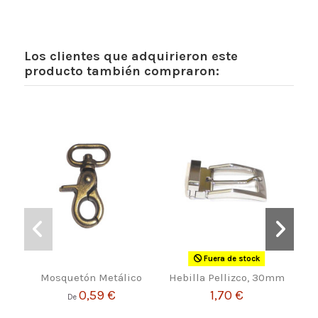
Los clientes que adquirieron este
producto también compraron:
Fuera de stock
Mosquetón Metálico
Hebilla Pellizco, 30mm
Reg
0,59 €
1,70 €
De