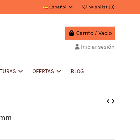
Español
Wishlist (
0
)
Carrito
/
Vacío
Iniciar sesión
ITURAS
OFERTAS
BLOG
14mm