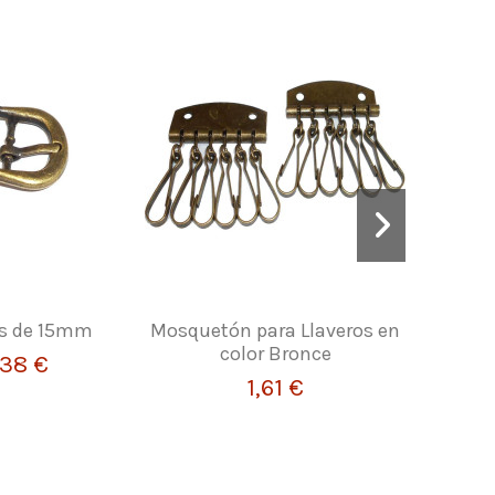
as de 15mm
Mosquetón para Llaveros en
Kilos d
color Bronce
,38 €
1,61 €