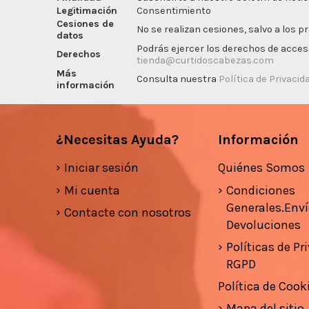
Legitimación
Consentimiento
Cesiones de
No se realizan cesiones, salvo a los p
datos
Podrás ejercer los derechos de acceso,
Derechos
tienda@curtidoscabezas.com
Más
Consulta nuestra
Política de Privacid
información
¿Necesitas Ayuda?
Información
Iniciar sesión
Quiénes Somos
Mi cuenta
Condiciones
Generales.Enví
Contacte con nosotros
Devoluciones
Políticas de Pr
RGPD
Política de Cook
Mapa del sitio