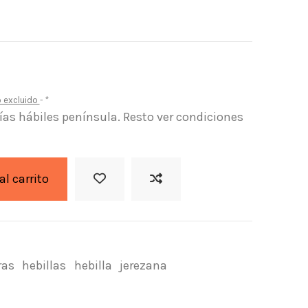
o excluido
*
días hábiles península. Resto ver condiciones
al carrito
ras
hebillas
hebilla
jerezana