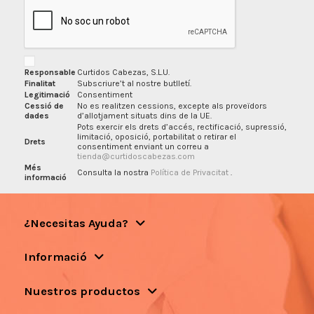
Responsable
Curtidos Cabezas, S.L.U.
Finalitat
Subscriure’t al nostre butlletí.
Legitimació
Consentiment
Cessió de
No es realitzen cessions, excepte als proveïdors
dades
d’allotjament situats dins de la UE.
Pots exercir els drets d’accés, rectificació, supressió,
limitació, oposició, portabilitat o retirar el
Drets
consentiment enviant un correu a
tienda@curtidoscabezas.com
Més
Consulta la nostra
Política de Privacitat
.
informació
¿Necesitas Ayuda?
Informació
Nuestros productos