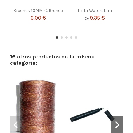
Broches 10MM C/Bronce
Tinta Waterstain
B
12m
6,00 €
9,35 €
De
16 otros productos en la misma
categoría: