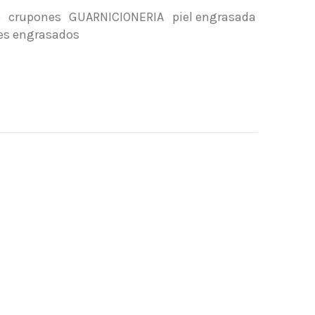
o
crupones
GUARNICIONERIA
piel engrasada
es engrasados