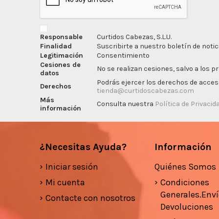
Responsable
Curtidos Cabezas, S.L.U.
Finalidad
Suscribirte a nuestro boletín de notic
Legitimación
Consentimiento
Cesiones de
No se realizan cesiones, salvo a los p
datos
Podrás ejercer los derechos de acceso,
Derechos
tienda@curtidoscabezas.com
Más
Consulta nuestra
Política de Privacid
información
¿Necesitas Ayuda?
Información
Iniciar sesión
Quiénes Somos
Mi cuenta
Condiciones
Generales.Enví
Contacte con nosotros
Devoluciones