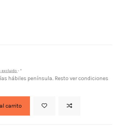
o excluido
*
días hábiles península. Resto ver condiciones
al carrito