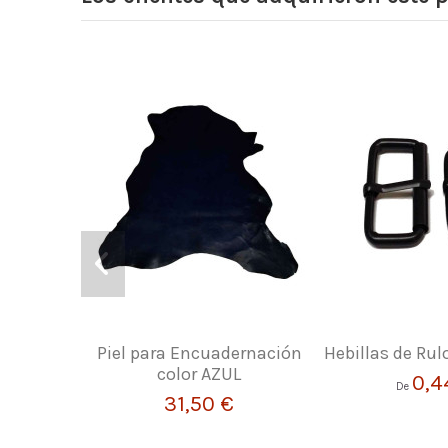
Piel para Encuadernación
Hebillas de Rul
color AZUL
0,4
De
31,50 €