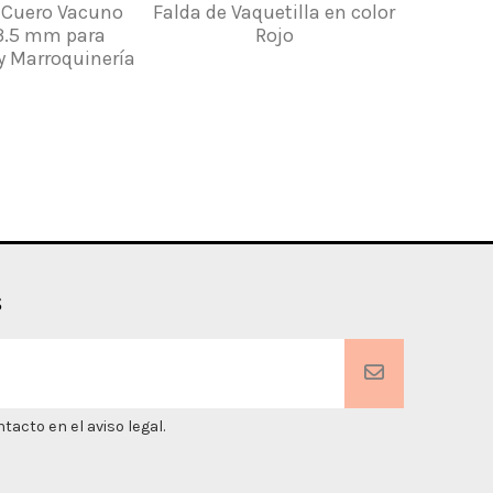
 Cuero Vacuno
Falda de Vaquetilla en color
Falda de
 3.5 mm para
Rojo
en 
y Marroquinería
s
acto en el aviso legal.