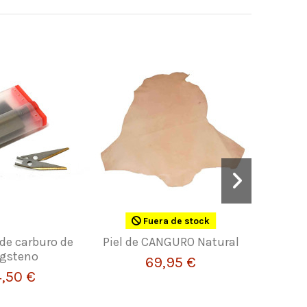
Fuera de stock
 de carburo de
Piel de CANGURO Natural
Crupó
gsteno
Cur
69,95 €
4,50 €