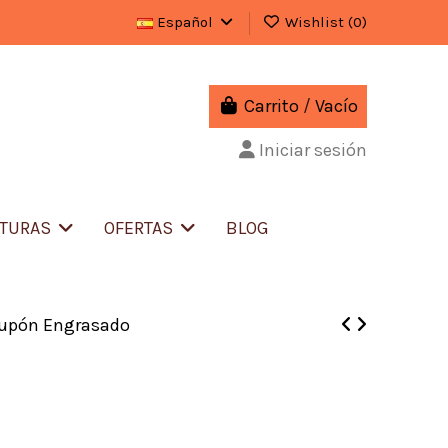
Español
Wishlist (
0
)
Carrito
/
Vacío
Iniciar sesión
ITURAS
OFERTAS
BLOG
upón Engrasado