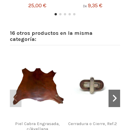
25,00 €
9,35 €
De
16 otros productos en la misma
categoría:
Piel Cabra Engrasada,
Cerradura o Cierre, Ref.2
Te
c/Avellana