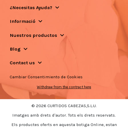
¿Necesitas Ayuda?
Informació
Nuestros productos
Blog
Contact us
Cambiar Consentimiento de Cookies
Withdraw from the contract here
© 2026 CURTIDOS CABEZAS,S.L.U.
Imatges amb drets d'autor. Tots els drets reservats.
Els productes oferts en aquesta botiga Online, estan