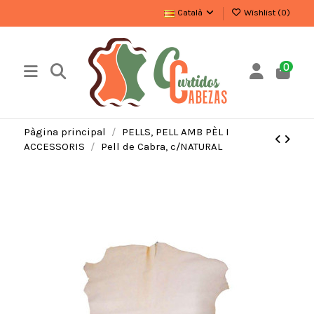
Català
Wishlist (
0
)
0
Pàgina principal
PELLS, PELL AMB PÈL I
ACCESSORIS
Pell de Cabra, c/NATURAL