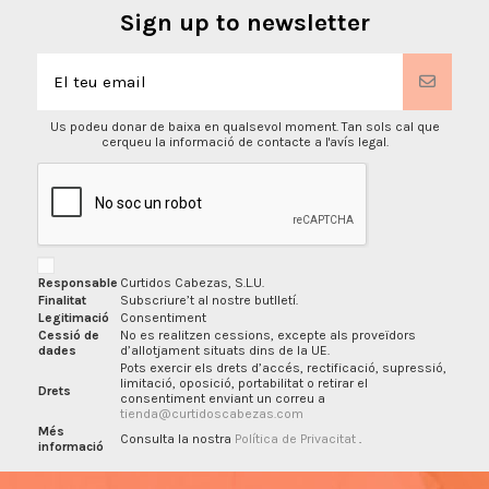
Sign up to newsletter
Us podeu donar de baixa en qualsevol moment. Tan sols cal que
cerqueu la informació de contacte a l'avís legal.
Responsable
Curtidos Cabezas, S.L.U.
Finalitat
Subscriure’t al nostre butlletí.
Legitimació
Consentiment
Cessió de
No es realitzen cessions, excepte als proveïdors
dades
d’allotjament situats dins de la UE.
Pots exercir els drets d’accés, rectificació, supressió,
limitació, oposició, portabilitat o retirar el
Drets
consentiment enviant un correu a
tienda@curtidoscabezas.com
Més
Consulta la nostra
Política de Privacitat
.
informació