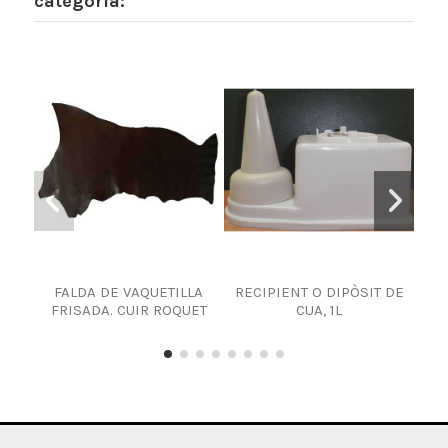
categoria:
FALDA DE VAQUETILLA
RECIPIENT O DIPÒSIT DE
FRISADA. CUIR ROQUET
CUA, 1L
EN