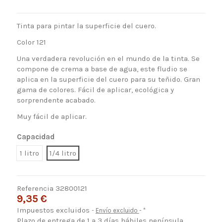
Tinta para pintar la superficie del cuero.
Color 121
Una verdadera revolución en el mundo de la tinta.
Se
compone de
crema
a base de agua
, este fludio se
aplica en la superficie del cuero para su teñido. Gran
gama de colores.
Fácil de aplicar, ecológica y
sorprendente acabado.
Muy fácil de aplicar.
Capacidad
1 litro
1/4 litro
Referencia
32800121
9,35 €
Impuestos excluidos
Envío excluido
*
Plazo de entrega de 1 a 3 días hábiles península.