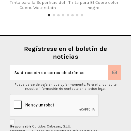
Tinta para la Superficie del
Tinta para El Cuero color
W
Cuero. Waterstain
negro
Regístrese en el boletín de
noticias
Puede darse de baja en cualquier momento. Para ello, consulte
nuestra información de contacto en el aviso legal.
Responsable
Curtidos Cabezas, S.L.U.
Finalidad
Suscribirte a nuestro boletín de noticias.