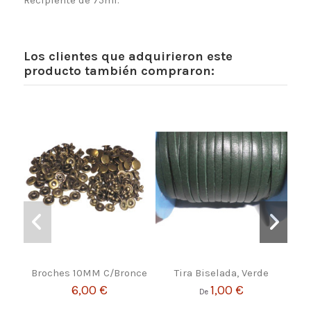
Los clientes que adquirieron este
producto también compraron:
Broches 10MM C/Bronce
Tira Biselada, Verde
Peg
6,00 €
1,00 €
De