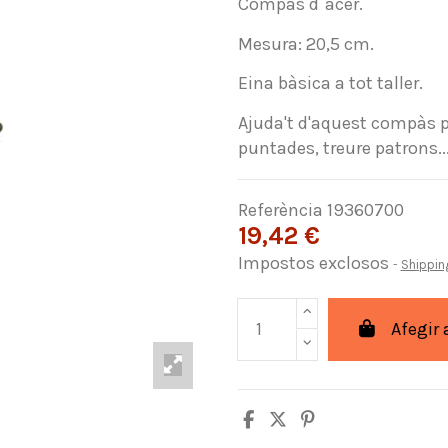
Compàs d´acer.
Mesura: 20,5 cm.
Eina bàsica a tot taller.
Ajuda't d'aquest compàs p
puntades, treure patrons..
Referència
19360700
19,42 €
Impostos exclosos
Shippin
Afegir 