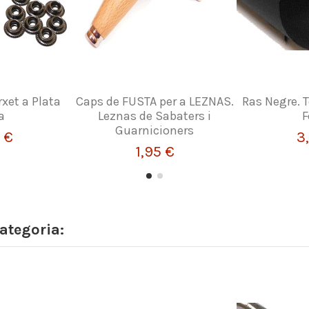
xet a Plata
Caps de FUSTA per a LEZNAS.
Ras Negre. T
a
Leznas de Sabaters i
F
Guarnicioners
 €
3
1,95 €
ategoria: