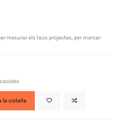
er mesurar els teus projectes, per marcar
.
g excluded
a la cistella