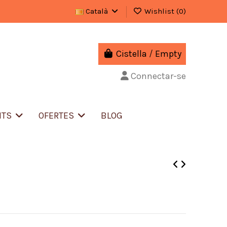
Català
Wishlist (
0
)
Cistella
/
Empty
Connectar-se
NTS
OFERTES
BLOG