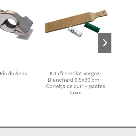
 Pic de Ànec
Kit d'esmolat Vergez-
ES
Blanchard 6,5x30 cm –
Corretja de cuir + pastes
luxor