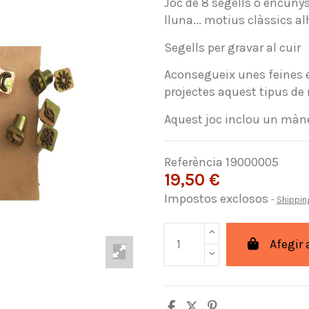
Joc de 8 segells o encunys,
lluna... motius clàssics al
Segells per gravar al cuir
Aconsegueix unes feines e
projectes aquest tipus de
Aquest joc inclou un màne
Referència
19000005
19,50 €
Impostos exclosos
Shippin
Afegir 