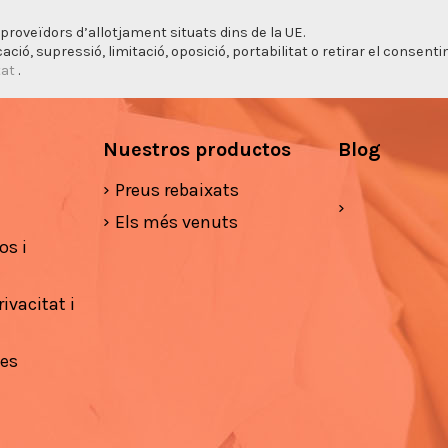
proveïdors d’allotjament situats dins de la UE.
cació, supressió, limitació, oposició, portabilitat o retirar el consen
tat
.
Nuestros productos
Blog
Preus rebaixats
Els més venuts
os i
ivacitat i
ies