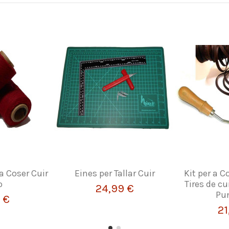
 a Coser Cuir
Eines per Tallar Cuir
Kit per a C
o
Tires de cu
24,99 €
Pu
 €
21