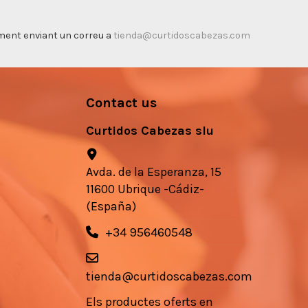
timent enviant un correu a
tienda@curtidoscabezas.com
Contact us
Curtidos Cabezas slu
Avda. de la Esperanza, 15
11600 Ubrique -Cádiz-
(España)
+34 956460548
tienda@curtidoscabezas.com
Els
productes
oferts en