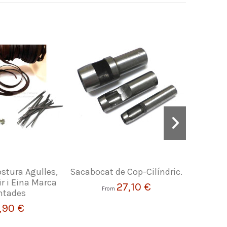
ostura Agulles,
Sacabocat de Cop-Cilíndric.
Bobina d
ir i Eina Marca
27,10 €
From
ntades
F
,90 €