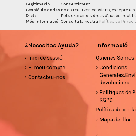
Legitimació
Consentiment
Cessió de dades
No es realitzen cessions, excepte als 
Drets
Pots exercir els drets d’accés, rectifi
Més informació
Consulta la nostra
Política de Privaci
¿Necesitas Ayuda?
Informació
Inici de sessió
Quiénes Somos
El meu compte
Condicions
Generales.Enví
Contacteu-nos
devolucions
Polítiques de Pr
RGPD
Política de cook
Mapa del lloc