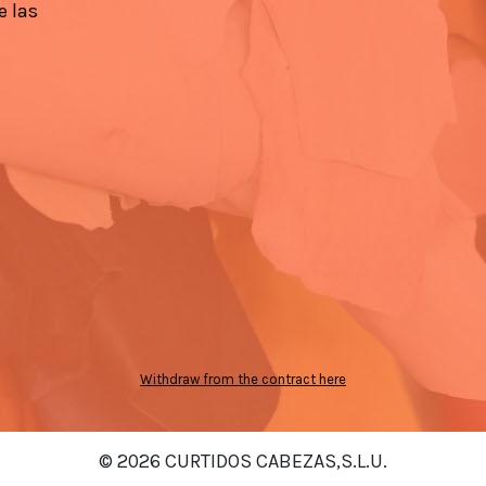
e las
Withdraw from the contract here
© 2026 CURTIDOS CABEZAS,S.L.U.