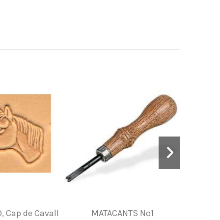
D, Cap de Cavall
MATACANTS Nº1
Encuny