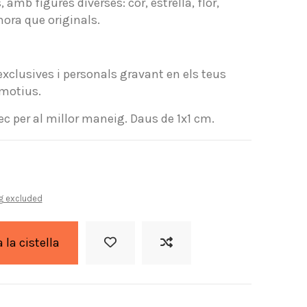
 amb figures diverses: cor, estrella, flor,
hora que originals.
xclusives i personals gravant en els teus
 motius.
c per al millor maneig. Daus de 1x1 cm.
g excluded
a la cistella