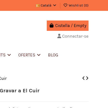
Català
Wishlist (
0
)
Cistella
/
Empty
Connectar-se
NTS
OFERTES
BLOG
Cuir
Gravar a El Cuir