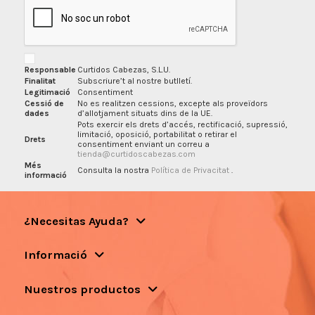
Responsable
Curtidos Cabezas, S.L.U.
Finalitat
Subscriure’t al nostre butlletí.
Legitimació
Consentiment
Cessió de
No es realitzen cessions, excepte als proveïdors
dades
d’allotjament situats dins de la UE.
Pots exercir els drets d’accés, rectificació, supressió,
limitació, oposició, portabilitat o retirar el
Drets
consentiment enviant un correu a
tienda@curtidoscabezas.com
Més
Consulta la nostra
Política de Privacitat
.
informació
¿Necesitas Ayuda?
Informació
Nuestros productos