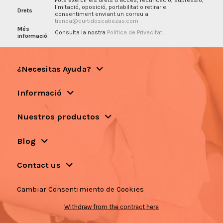
Pots exercir els drets d’accés, rectificació, supressió,
limitació, oposició, portabilitat o retirar el
Drets
consentiment enviant un correu a
tienda@curtidoscabezas.com
Més
Consulta la nostra
Política de Privacitat
.
informació
¿Necesitas Ayuda?
Informació
Nuestros productos
Blog
Contact us
Cambiar Consentimiento de Cookies
Withdraw from the contract here