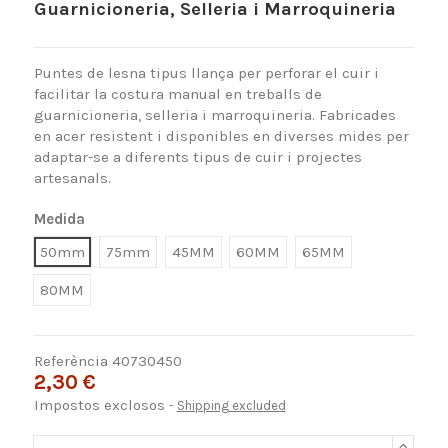
Guarnicioneria, Selleria i Marroquineria
Puntes de lesna tipus llança per perforar el cuir i
facilitar la costura manual en treballs de
guarnicioneria, selleria i marroquineria. Fabricades
en acer resistent i disponibles en diverses mides per
adaptar-se a diferents tipus de cuir i projectes
artesanals.
Medida
50mm
75mm
45MM
60MM
65MM
80MM
Referència
40730450
2,30 €
Impostos exclosos
Shipping excluded