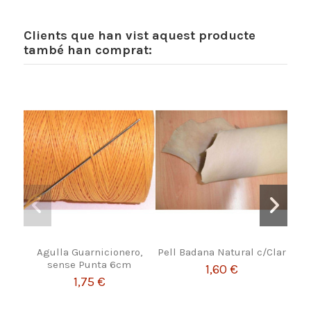
Clients que han vist aquest producte
també han comprat:
Agulla Guarnicionero,
Pell Badana Natural c/Clar
sense Punta 6cm
Av
1,60 €
1,75 €