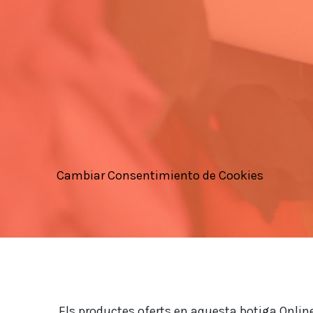
Cambiar Consentimiento de Cookies
Els productes oferts en aquesta botiga Online,