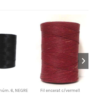
t núm. 6, NEGRE
Fil encerat c/vermell
Cordó e