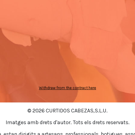
Withdraw from the contract here
© 2026 CURTIDOS CABEZAS,S.L.U.
Imatges amb drets d'autor. Tots els drets reservats.
 estan dirigits a artesans, professionals, botigues, ass