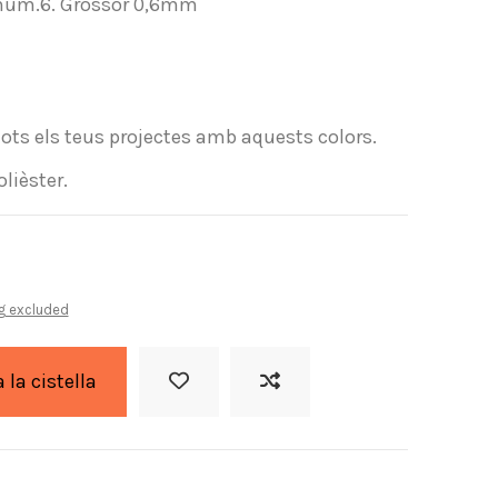
l núm.6. Grossor 0,6mm
 tots els teus projectes amb aquests colors.
olièster.
g excluded
a la cistella