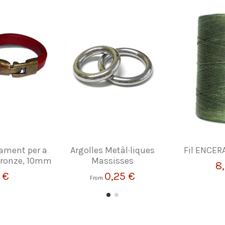
cament per a
Argolles Metàl·liques
Fil ENCER
 Bronze, 10mm
Massisses
8
 €
0,25 €
From