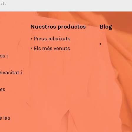
tat
.
Nuestros productos
Blog
Preus rebaixats
Els més venuts
os i
ivacitat i
ies
e las