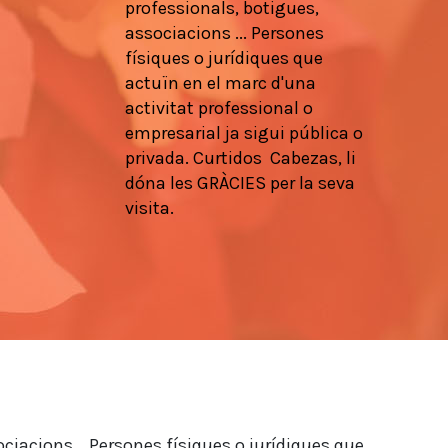
professionals
, botigues,
associacions
...
Persones
físiques
o
jurídiques que
actuïn en
el marc d'una
activitat
professional
o
empresarial
ja
sigui pública
o
privada.
Curtidos
Cabezas,
li
dóna les
GRÀCIES
per la seva
visita.
ociacions... Persones físiques o jurídiques que