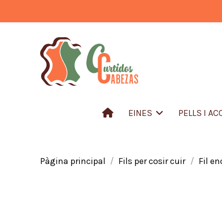
EINES
PELLS I A
Pàgina principal
Fils per cosir cuir
Fil en