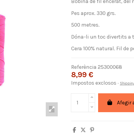
Bobina de fil encerat, de
Pes aprox. 330 grs.
500 metres.
Dóna-li un toc divertits a
Cera 100% natural. Fil de p
Referència
25300068
8,99 €
Impostos exclosos
Shippin
Afegir 