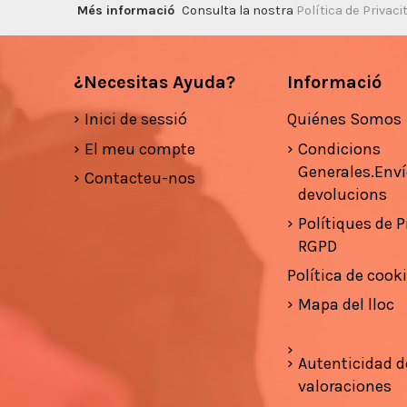
Més informació
Consulta la nostra
Política de Privaci
¿Necesitas Ayuda?
Informació
Inici de sessió
Quiénes Somos
El meu compte
Condicions
Generales.Enví
Contacteu-nos
devolucions
Polítiques de Pr
RGPD
Política de cook
Mapa del lloc
Autenticidad d
valoraciones