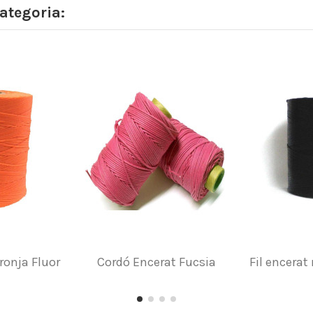
ategoria:
aronja Fluor
Cordó Encerat Fucsia
Fil encera