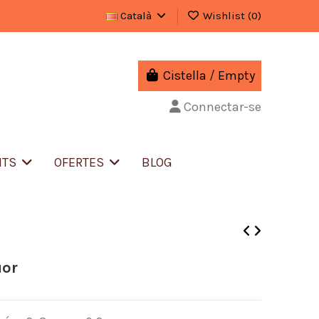
Català
Wishlist (
0
)
Cistella
/
Empty
Connectar-se
NTS
OFERTES
BLOG
uor