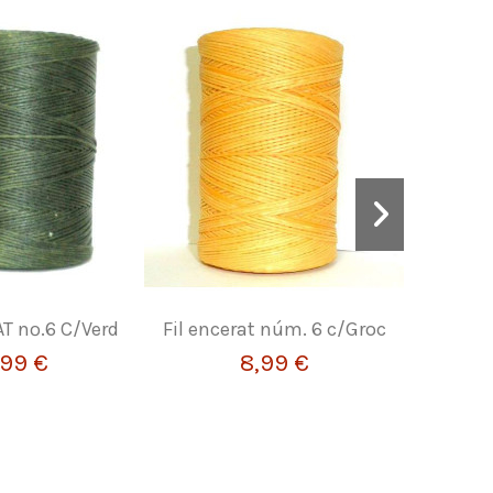
AT nº.6 C/Verd
Fil encerat núm. 6 c/Groc
Patrons 
,99 €
8,99 €