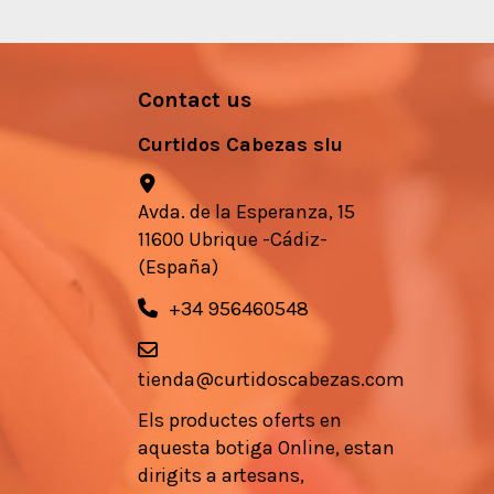
Contact us
Curtidos Cabezas slu
Avda. de la Esperanza, 15
11600 Ubrique -Cádiz-
(España)
+34 956460548
tienda@curtidoscabezas.com
Els
productes
oferts en
aquesta botiga
Online,
estan
dirigits a
artesans
,