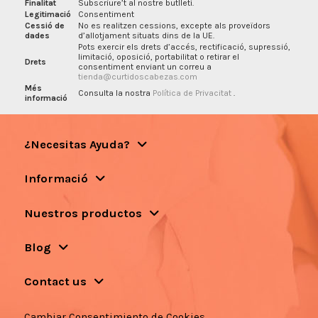
Finalitat
Subscriure’t al nostre butlletí.
Legitimació
Consentiment
Cessió de
No es realitzen cessions, excepte als proveïdors
dades
d’allotjament situats dins de la UE.
Pots exercir els drets d’accés, rectificació, supressió,
limitació, oposició, portabilitat o retirar el
Drets
consentiment enviant un correu a
tienda@curtidoscabezas.com
Més
Consulta la nostra
Política de Privacitat
.
informació
¿Necesitas Ayuda?
Informació
Nuestros productos
Blog
Contact us
Cambiar Consentimiento de Cookies