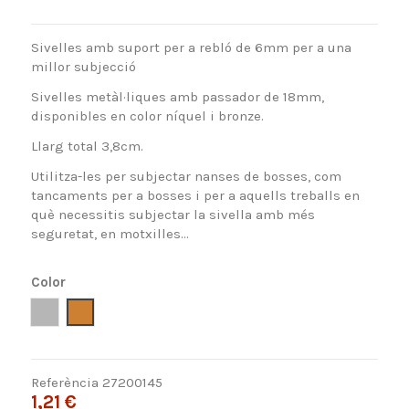
Sivelles amb suport per a rebló de 6mm per a una
millor subjecció
Sivelles metàl·liques amb passador de 18mm,
disponibles en color níquel i bronze.
Llarg total 3,8cm.
Utilitza-les per subjectar nanses de bosses, com
tancaments per a bosses i per a aquells treballs en
què necessitis subjectar la sivella amb més
seguretat, en motxilles...
Color
Níquel
Bronce
Referència
27200145
1,21 €