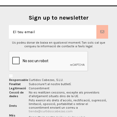
Sign up to newsletter
Us podeu donar de baixa en qualsevol moment. Tan sols cal que
cerqueu la informació de contacte a l'avís legal.
Responsable
Curtidos Cabezas, S.L.U.
Finalitat
Subscriure’t al nostre butlletí.
Legitimació
Consentiment
Cessió de
No es realitzen cessions, excepte als proveïdors
dades
d’allotjament situats dins de la UE.
Pots exercir els drets d’accés, rectificació, supressió,
limitació, oposició, portabilitat o retirar el
Drets
consentiment enviant un correu a
tienda@curtidoscabezas.com
Més