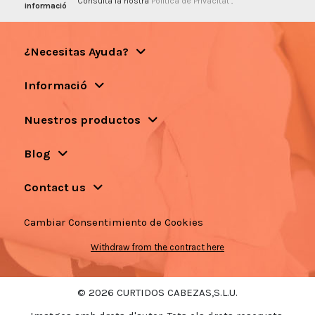
Consulta la nostra
Política de Privacitat
.
informació
¿Necesitas Ayuda?
Informació
Nuestros productos
Blog
Contact us
Cambiar Consentimiento de Cookies
Withdraw from the contract here
© 2026 CURTIDOS CABEZAS,S.L.U.