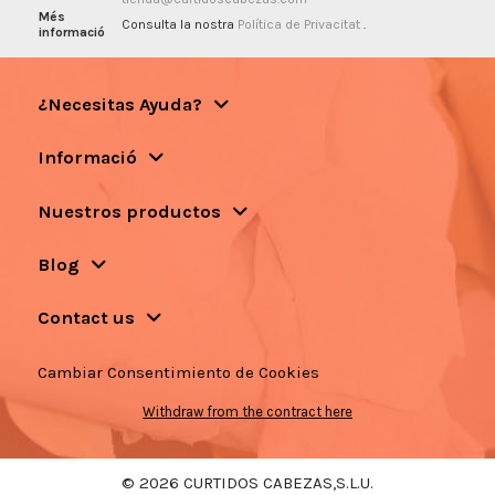
Més
Consulta la nostra
Política de Privacitat
.
informació
¿Necesitas Ayuda?
Informació
Nuestros productos
Blog
Contact us
Cambiar Consentimiento de Cookies
Withdraw from the contract here
© 2026 CURTIDOS CABEZAS,S.L.U.