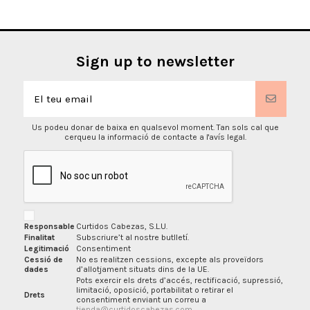
Sign up to newsletter
Us podeu donar de baixa en qualsevol moment. Tan sols cal que
cerqueu la informació de contacte a l'avís legal.
Responsable
Curtidos Cabezas, S.L.U.
Finalitat
Subscriure’t al nostre butlletí.
Legitimació
Consentiment
Cessió de
No es realitzen cessions, excepte als proveïdors
dades
d’allotjament situats dins de la UE.
Pots exercir els drets d’accés, rectificació, supressió,
limitació, oposició, portabilitat o retirar el
Drets
consentiment enviant un correu a
tienda@curtidoscabezas.com