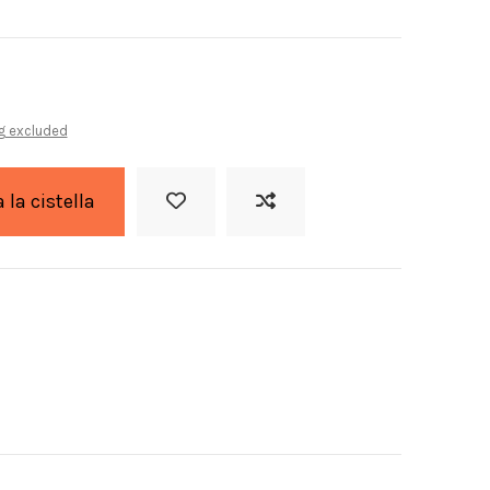
g excluded
a la cistella