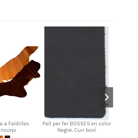
a a Faldilles.
Pell per fer BOSSES en color
Cui
ncorpi
Negre. Cuir boví