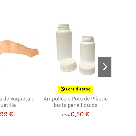
Fora d'estoc
la de Vaqueta o
Ampolles o Pots de Plàstic
Cremaller
uetilla
buits per a líquids
M
,99 €
0,50 €
From