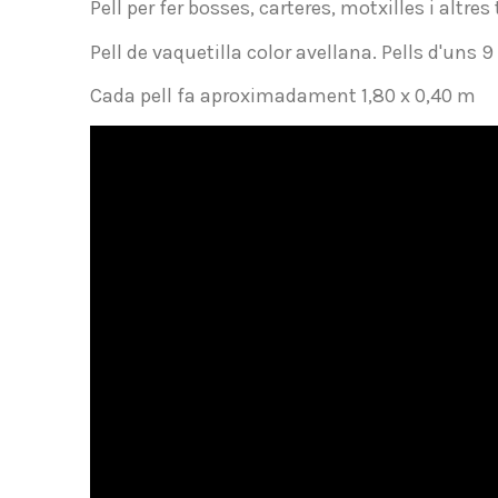
Pell per fer bosses, carteres, motxilles i altres
Pell de vaquetilla color avellana. Pells d'uns 9
Cada pell fa aproximadament 1,80 x 0,40 m