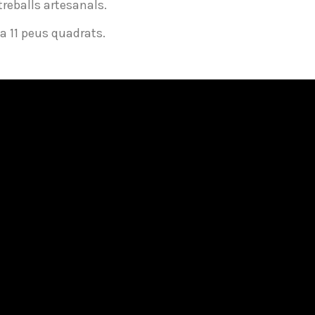
 treballs artesanals.
 a 11 peus quadrats.