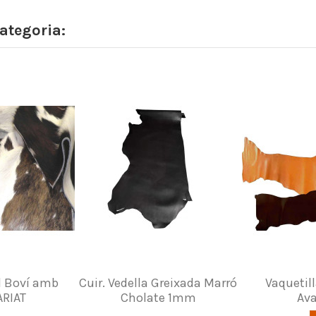
ategoria:
al Boví amb
Cuir. Vedella Greixada Marró
Vaquetill
ARIAT
Cholate 1mm
Ava