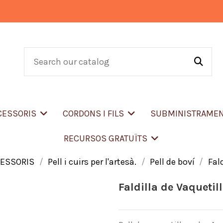
CCESSORIS
CORDONS I FILS
SUBMINISTRAME
RECURSOS GRATUÏTS
CESSORIS
Pell i cuirs per l'artesà.
Pell de boví
Fal
Faldilla de Vaquetil