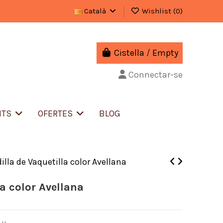
Català
Wishlist (
0
)
Cistella
/
Empty
Connectar-se
NTS
OFERTES
BLOG
dilla de Vaquetilla color Avellana
la color Avellana