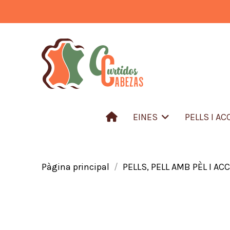
EINES
PELLS I A
Pàgina principal
PELLS, PELL AMB PÈL I AC