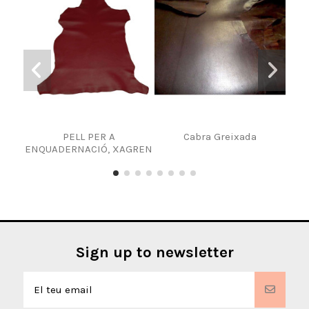
PELL PER A
Cabra Greixada
Pell
ENQUADERNACIÓ, XAGREN
Sign up to newsletter