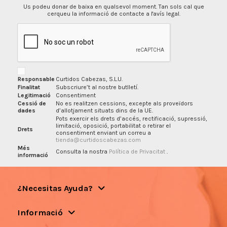
Us podeu donar de baixa en qualsevol moment. Tan sols cal que
cerqueu la informació de contacte a l'avís legal.
Responsable
Curtidos Cabezas, S.L.U.
Finalitat
Subscriure’t al nostre butlletí.
Legitimació
Consentiment
Cessió de
No es realitzen cessions, excepte als proveïdors
dades
d’allotjament situats dins de la UE.
Pots exercir els drets d’accés, rectificació, supressió,
limitació, oposició, portabilitat o retirar el
Drets
consentiment enviant un correu a
tienda@curtidoscabezas.com
Més
Consulta la nostra
Política de Privacitat
.
informació
¿Necesitas Ayuda?
Informació