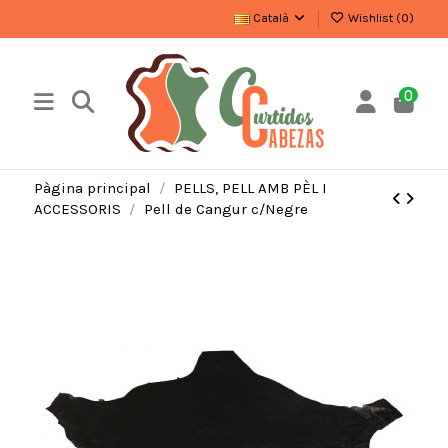
Català
Wishlist (
0
)
0
Pàgina principal
PELLS, PELL AMB PÈL I
ACCESSORIS
Pell de Cangur c/Negre