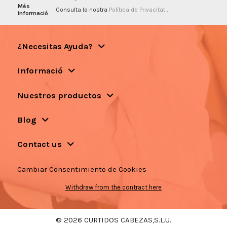
Més
Consulta la nostra
Política de Privacitat
.
informació
¿Necesitas Ayuda?
Informació
Nuestros productos
Blog
Contact us
Cambiar Consentimiento de Cookies
Withdraw from the contract here
© 2026 CURTIDOS CABEZAS,S.L.U.