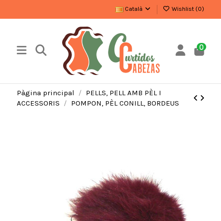
Català
Wishlist (
0
)
0
Pàgina principal
PELLS, PELL AMB PÈL I
ACCESSORIS
POMPON, PÈL CONILL, BORDEUS