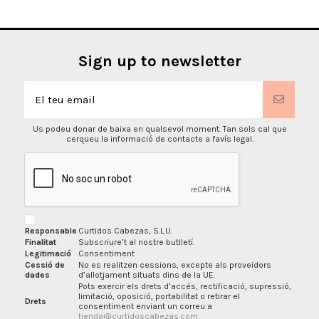
Sign up to newsletter
Us podeu donar de baixa en qualsevol moment. Tan sols cal que
cerqueu la informació de contacte a l'avís legal.
Responsable
Curtidos Cabezas, S.L.U.
Finalitat
Subscriure’t al nostre butlletí.
Legitimació
Consentiment
Cessió de
No es realitzen cessions, excepte als proveïdors
dades
d’allotjament situats dins de la UE.
Pots exercir els drets d’accés, rectificació, supressió,
limitació, oposició, portabilitat o retirar el
Drets
consentiment enviant un correu a
tienda@curtidoscabezas.com