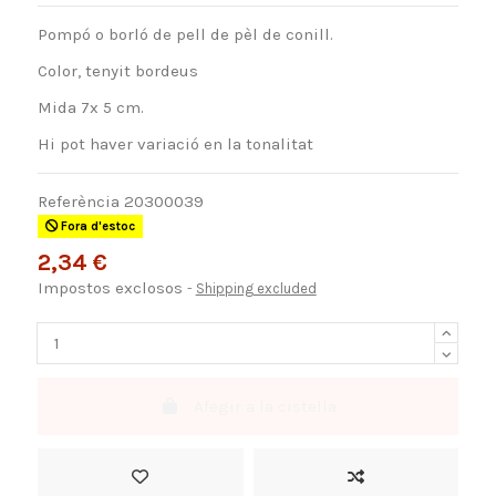
Pompó o borló de pell de pèl de conill.
Color, tenyit bordeus
Mida 7x 5 cm.
Hi pot haver variació en la tonalitat
Referència
20300039
Fora d'estoc
2,34 €
Impostos exclosos
Shipping excluded
Afegir a la cistella